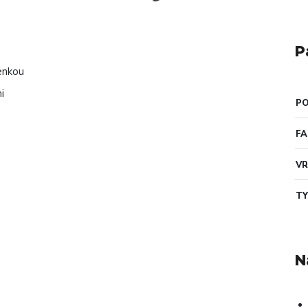
P
tenkou
i
PO
F
VR
TY
N