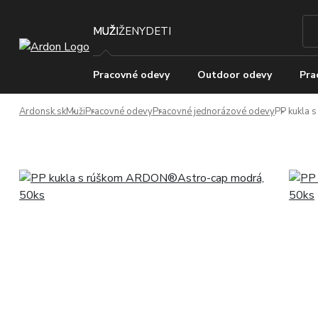
MUŽI
ŽENY
DETI
Pracovné odevy
Outdoor odevy
Pra
Ardonsk.sk
Muži
Pracovné odevy
Pracovné jednorázové odevy
PP kukla 