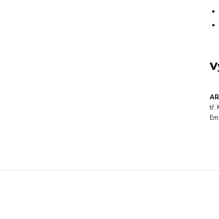
V
AR
tř
Em