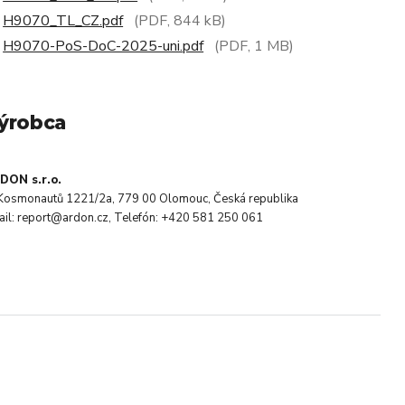
H9070_TL_CZ.pdf
(PDF, 844 kB)
H9070-PoS-DoC-2025-uni.pdf
(PDF, 1 MB)
ýrobca
DON s.r.o.
. Kosmonautů 1221/2a, 779 00 Olomouc, Česká republika
ail: report@ardon.cz, Telefón: +420 581 250 061