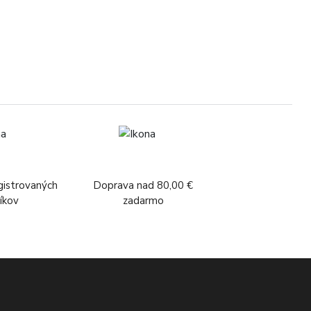
gistrovaných
Doprava nad 80,00 €
íkov
zadarmo