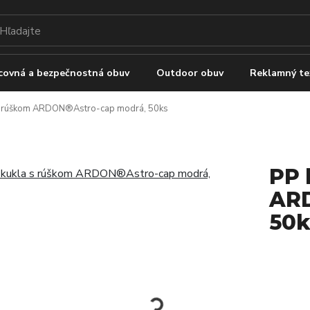
covná a bezpečnostná obuv
Outdoor obuv
Reklamný te
s rúškom ARDON®Astro-cap modrá, 50ks
PP 
ARD
50k