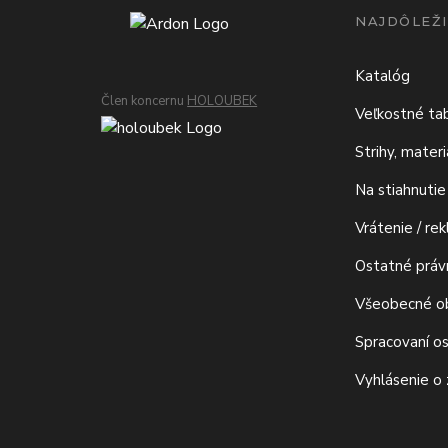
NAJDÔLEŽI
Katalóg
Člen koncernu
HOLOUBEK
Veľkostné ta
Strihy, mater
Na stiahnutie
Vrátenie / re
Ostatné prá
Všeobecné o
Spracovaní o
Vyhlásenie o