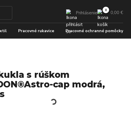
0,00 €
Prihlásenie
xtil
Pracovné rukavice
Pracovné ochranné pomôcky
kukla s rúškom
ON®Astro-cap modrá,
s