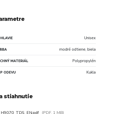
arametre
Unisex
HLAVIE
modré odtiene, biela
ARBA
Polypropylén
CHNÝ MATERIÁL
Kukla
P ODEVU
a stiahnutie
H9070_TDS_EN.pdf
(PDF, 1 MB)