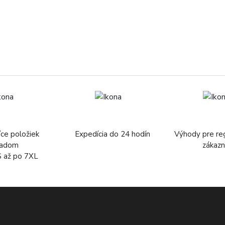
íce položiek
Expedícia do 24 hodín
Výhody pre re
ladom
zákazn
S až po 7XL