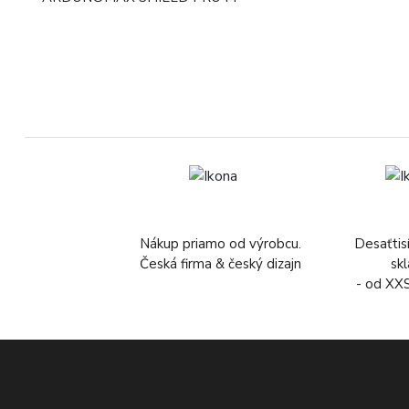
Nákup priamo od výrobcu.
Desaťtis
Česká firma & český dizajn
sk
- od XX