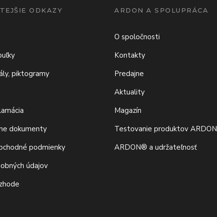
TEJŠIE ODKAZY
ARDON A SPOLUPRÁCA
O spoločnosti
buľky
Kontakty
iály, piktogramy
Predajne
Aktuality
klamácia
Magazín
vne dokumenty
Testovanie produktov ARDO
bchodné podmienky
ARDON® a udržateľnosť
sobných údajov
 zhode