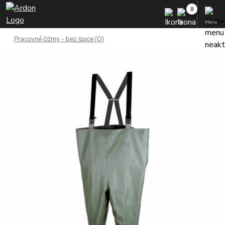
Menu
Pracovné čižmy - bez špice (O)