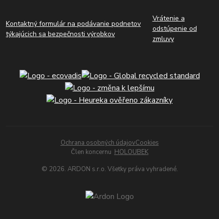
Vrátenie a
Kontaktný formulár na podávanie podnetov
odstúpenie od
týkajúcich sa bezpečnosti výrobkov
zmluvy
Ochrana osobných údajov
Cookies
Člen koncernu
HOLOUBEK
© 2026. ARDON s.r.o. Všetky práva vyhradené.