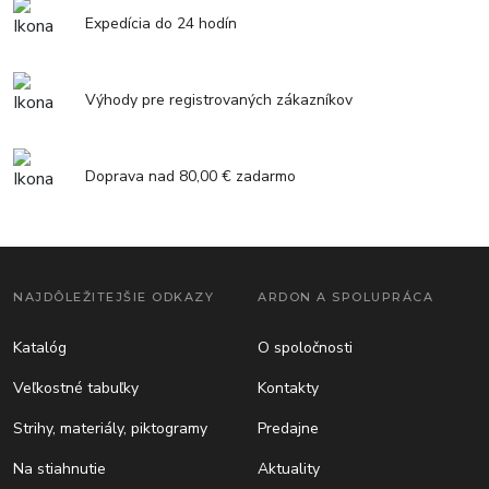
Expedícia do 24 hodín
Výhody pre registrovaných zákazníkov
Doprava nad 80,00 € zadarmo
NAJDÔLEŽITEJŠIE ODKAZY
ARDON A SPOLUPRÁCA
Katalóg
O spoločnosti
Veľkostné tabuľky
Kontakty
Strihy, materiály, piktogramy
Predajne
Na stiahnutie
Aktuality