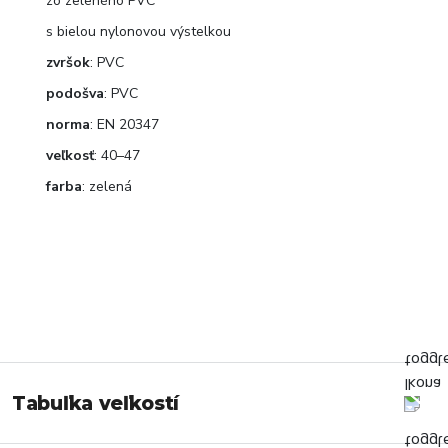
zo zeleného PVC
s bielou nylonovou výstelkou
zvršok
: PVC
podošva
: PVC
norma
: EN 20347
veľkosť
: 40–47
farba
: zelená
Tabuľka veľkostí