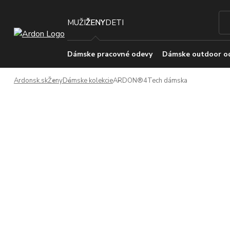
MUŽI
ŽENY
DETI
Dámske pracovné odevy
Dámske outdoor o
Ardonsk.sk
Ženy
Dámske kolekcie
ARDON®4Tech dámska