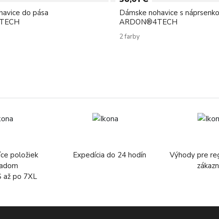
avice do pása
Dámske nohavice s náprsenk
TECH
ARDON®4TECH
2 farby
íce položiek
Expedícia do 24 hodín
Výhody pre re
ladom
zákazn
S až po 7XL