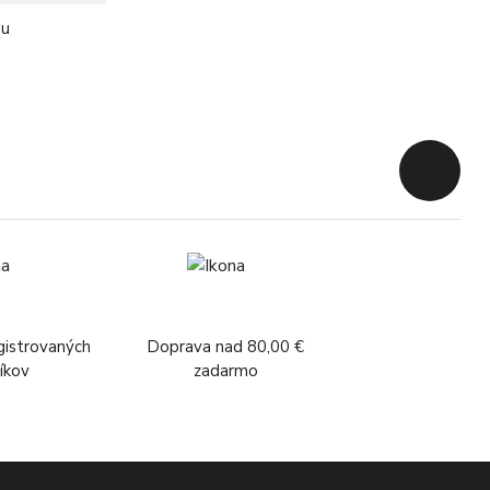
ou
Späť na z
gistrovaných
Doprava nad 80,00 €
íkov
zadarmo