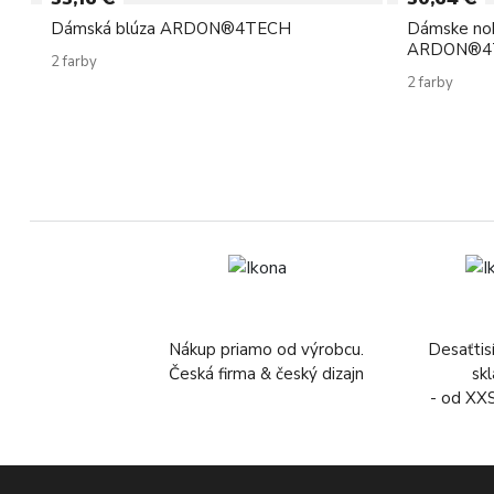
Dámská blúza ARDON®4TECH
Dámske noh
ARDON®4
2 farby
2 farby
Nákup priamo od výrobcu.
Desaťtis
Česká firma & český dizajn
sk
- od XX