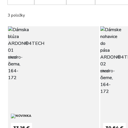
3 položky
33,16 €
30,64 €