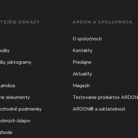
TEJŠIE ODKAZY
ARDON A SPOLUPRÁCA
O spoločnosti
buľky
Kontakty
iály, piktogramy
Predajne
Aktuality
klamácia
Magazín
vne dokumenty
Testovanie produktov ARDO
bchodné podmienky
ARDON® a udržateľnosť
sobných údajov
 zhode