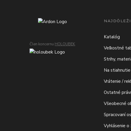
NAJDÔLEŽI
Katalóg
Člen koncernu
HOLOUBEK
Veľkostné ta
Strihy, mater
Na stiahnutie
Vrátenie / re
Ostatné prá
Všeobecné o
Spracovaní o
Vyhlásenie o