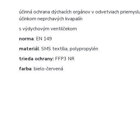
účinná ochrana dýchacích orgánov v odvetviach priemyslu,
účinkom neprchavých kvapalín
s výdychovým ventilčekom
norma
: EN 149
materiál
: SMS textília, polypropylén
trieda ochrany:
FFP3 NR
farba
: bielo-červená