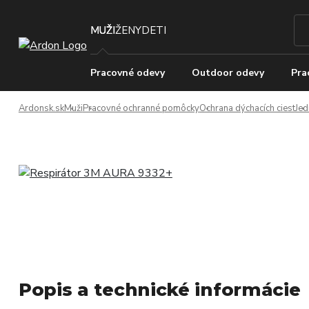
MUŽI
ŽENY
DETI
Pracovné odevy
Outdoor odevy
Pra
Ardonsk.sk
Muži
Pracovné ochranné pomôcky
Ochrana dýchacích ciest
Jed
Popis a technické informácie