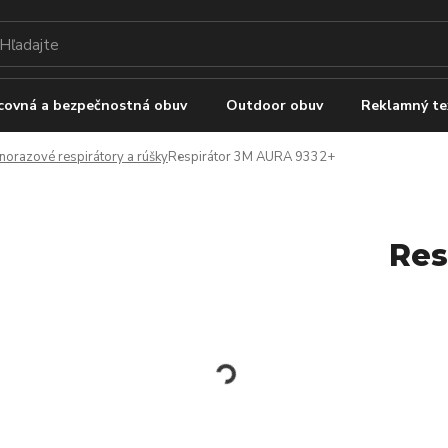
covná a bezpečnostná obuv
Outdoor obuv
Reklamný te
norazové respirátory a rúšky
Respirátor 3M AURA 9332+
Res