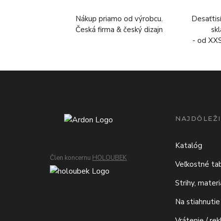
Nákup priamo od výrobcu.
Desaťtis
Česká firma & český dizajn
sk
- od XX
NAJDÔLEŽI
Katalóg
Člen koncernu
HOLOUBEK
Veľkostné ta
Strihy, mater
Na stiahnutie
Vrátenie / re