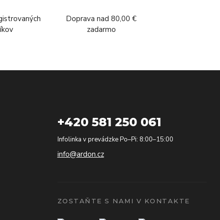
gistrovaných
Doprava nad 80,00 €
íkov
zadarmo
+420 581 250 061
Infolinka v prevádzke Po–Pi: 8:00–15:00
info@ardon.cz
ZOSTAŇTE S NAMI V KONTAKTE