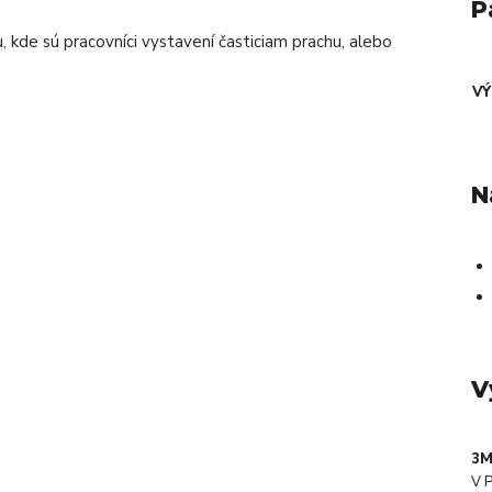
P
 kde sú pracovníci vystavení časticiam prachu, alebo
V
N
V
3M
V P