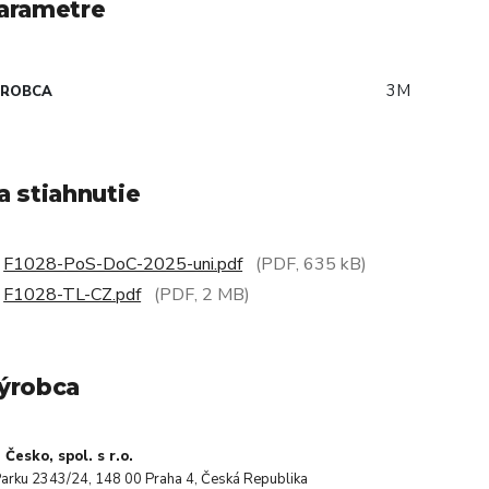
arametre
3M
ÝROBCA
a stiahnutie
F1028-PoS-DoC-2025-uni.pdf
(PDF, 635 kB)
F1028-TL-CZ.pdf
(PDF, 2 MB)
ýrobca
 Česko, spol. s r.o.
arku 2343/24, 148 00 Praha 4, Česká Republika