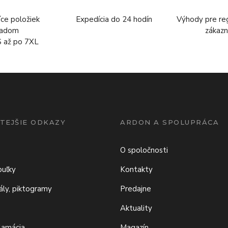
íce položiek
Expedícia do 24 hodín
Výhody pre re
ladom
zákazn
S až po 7XL
TEJŠIE ODKAZY
ARDON A SPOLUPRÁCA
O spoločnosti
buľky
Kontakty
iály, piktogramy
Predajne
Aktuality
klamácia
Magazín