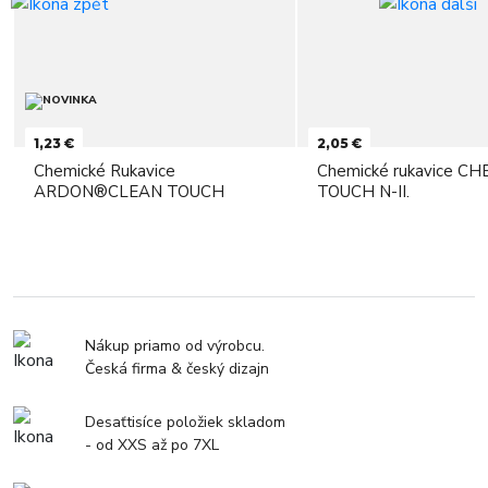
1,23 €
2,05 €
Chemické Rukavice
Chemické rukavice C
ARDON®CLEAN TOUCH
TOUCH N-II.
Nákup priamo od výrobcu.
Česká firma & český dizajn
Desaťtisíce položiek skladom
- od XXS až po 7XL