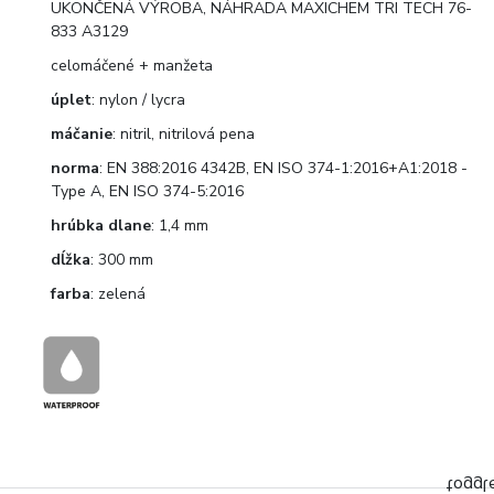
UKONČENÁ VÝROBA, NÁHRADA MAXICHEM TRI TECH 76-
833 A3129
celomáčené + manžeta
úplet
: nylon / lycra
máčanie
: nitril, nitrilová pena
norma
: EN 388:2016 4342B, EN ISO 374-1:2016+A1:2018 -
Type A, EN ISO 374-5:2016
hrúbka dlane
: 1,4 mm
dĺžka
: 300 mm
farba
: zelená