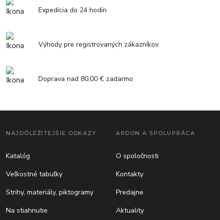
Expedícia do 24 hodín
Výhody pre registrovaných zákazníkov
Doprava nad 80,00 € zadarmo
NAJDÔLEŽITEJŠIE ODKAZY
ARDON A SPOLUPRÁCA
Katalóg
O spoločnosti
Veľkostné tabuľky
Kontakty
Strihy, materiály, piktogramy
Predajne
Na stiahnutie
Aktuality