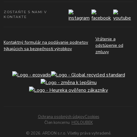
ZOSTAŇTE S NAMI V
KONTAKTE
Vrátenie a
Kontaktný formulár na podávanie podnetov
odstúpenie od
týkajúcich sa bezpečnosti výrobkov
zmluvy
Ochrana osobných údajov
Cookies
Člen koncernu
HOLOUBEK
© 2026. ARDON s.r.o. Všetky práva vyhradené.