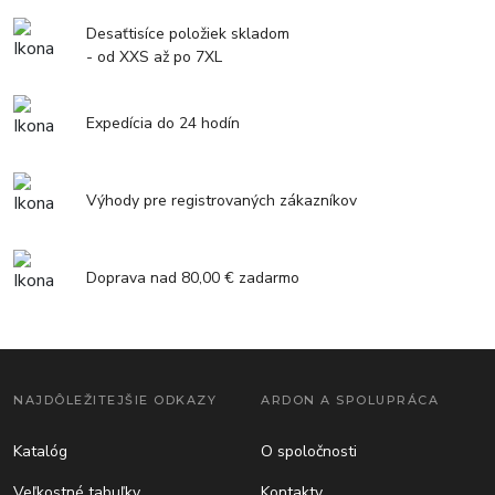
Desaťtisíce položiek skladom
- od XXS až po 7XL
Expedícia do 24 hodín
Výhody pre registrovaných zákazníkov
Doprava nad 80,00 € zadarmo
NAJDÔLEŽITEJŠIE ODKAZY
ARDON A SPOLUPRÁCA
Katalóg
O spoločnosti
Veľkostné tabuľky
Kontakty