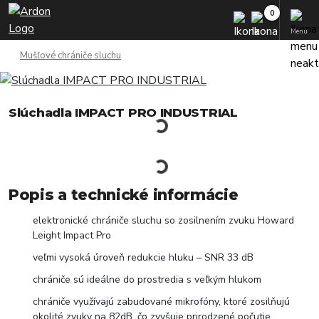
Menu
Mušľové chrániče sluchu
Slúchadla IMPACT PRO INDUSTRIAL
Popis a technické informácie
elektronické chrániče sluchu so zosilnením zvuku Howard
Leight Impact Pro
veľmi vysoká úroveň redukcie hluku – SNR 33 dB
chrániče sú ideálne do prostredia s veľkým hlukom
chrániče využívajú zabudované mikrofóny, ktoré zosilňujú
okolité zvuky na 82dB, čo zvyšuje prirodzené počutie