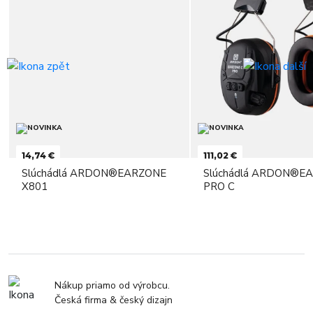
14,74 €
111,02 €
Slúchádlá ARDON®EARZONE
Slúchádlá ARDON®E
X801
PRO C
Nákup priamo od výrobcu.
Česká firma & český dizajn