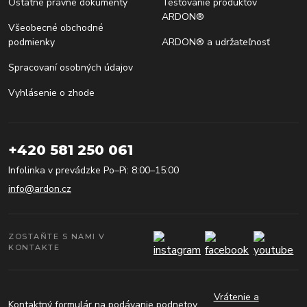
Ostatné právne dokumenty
Testovanie produktov
ARDON®
Všeobecné obchodné
podmienky
ARDON® a udržateľnosť
Spracovaní osobných údajov
Vyhlásenie o zhode
+420 581 250 061
Infolinka v prevádzke Po–Pi: 8:00–15:00
info@ardon.cz
ZOSTAŇTE S NAMI V
KONTAKTE
Vrátenie a
Kontaktný formulár na podávanie podnetov