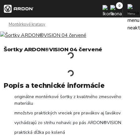
Menu
Montérkové kraťasy
Šortky ARDON®VISION 04 červené
Popis a technické informácie
originálne montérkové šortky z kvalitného zmesového
materiálu
množstvo praktických vreciek pre pravákov aj ľavákov
vychádzajú zo strihu nohavíc po pás ARDON®VISION
praktická dĺžka po kolená