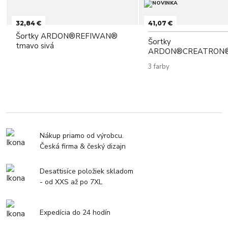
32,84 €
41,07 €
Šortky ARDON®REFIWAN®
Šortky
tmavo sivá
ARDON®CREATRON
3 farby
Nákup priamo od výrobcu.
Česká firma & český dizajn
Desaťtisíce položiek skladom
- od XXS až po 7XL
Expedícia do 24 hodín