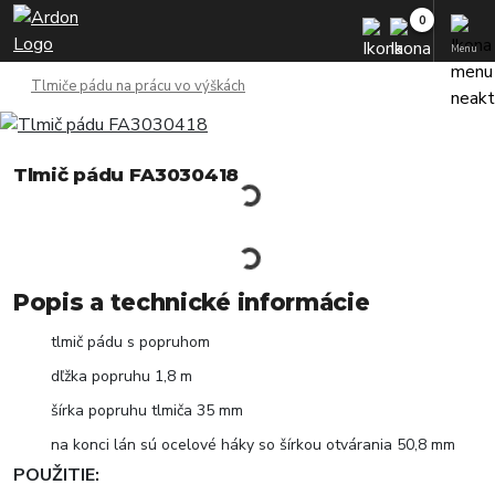
Menu
Tlmiče pádu na prácu vo výškách
Tlmič pádu FA3030418
Popis a technické informácie
tlmič pádu s popruhom
dľžka popruhu 1,8 m
šírka popruhu tlmiča 35 mm
na konci lán sú ocelové háky so šírkou otvárania 50,8 mm
POUŽITIE: