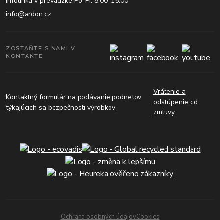
Infolinka v prevádzke Po–Pi: 8:00–15:00
info@ardon.cz
ZOSTAŇTE S NAMI V
KONTAKTE
Vrátenie a
Kontaktný formulár na podávanie podnetov
odstúpenie od
týkajúcich sa bezpečnosti výrobkov
zmluvy
Ochrana osobných údajov
Cookies