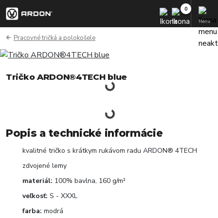
Menu
Pracovné tričká a polokošele
Tričko ARDON®4TECH blue
Popis a technické informácie
kvalitné tričko s krátkym rukávom radu ARDON® 4TECH
zdvojené lemy
materiál:
100% bavlna, 160 g/m²
veľkosť:
S - XXXL
farba:
modrá