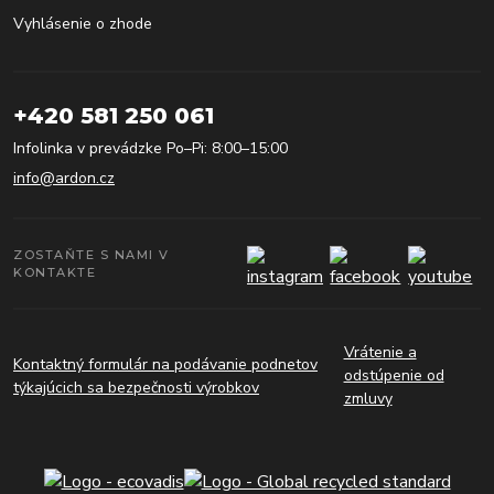
Vyhlásenie o zhode
+420 581 250 061
Infolinka v prevádzke Po–Pi: 8:00–15:00
info@ardon.cz
ZOSTAŇTE S NAMI V
KONTAKTE
Vrátenie a
Kontaktný formulár na podávanie podnetov
odstúpenie od
týkajúcich sa bezpečnosti výrobkov
zmluvy