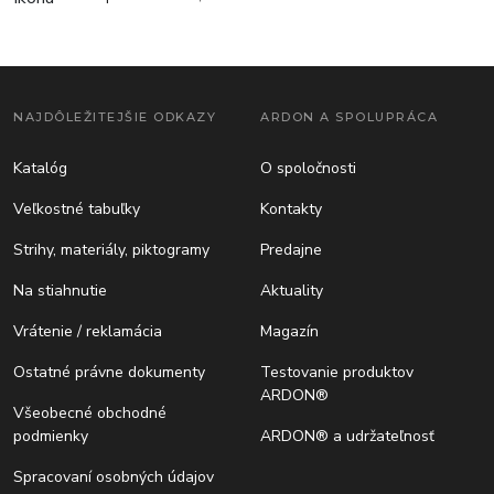
NAJDÔLEŽITEJŠIE ODKAZY
ARDON A SPOLUPRÁCA
Katalóg
O spoločnosti
Veľkostné tabuľky
Kontakty
Strihy, materiály, piktogramy
Predajne
Na stiahnutie
Aktuality
Vrátenie / reklamácia
Magazín
Ostatné právne dokumenty
Testovanie produktov
ARDON®
Všeobecné obchodné
podmienky
ARDON® a udržateľnosť
Spracovaní osobných údajov