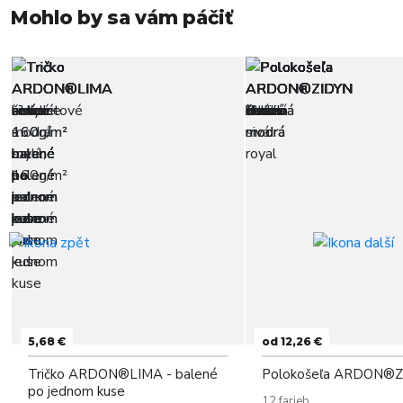
Mohlo by sa vám páčiť
5,68 €
od 12,26 €
Tričko ARDON®LIMA - balené
Polokošeľa ARDON®
po jednom kuse
12 farieb