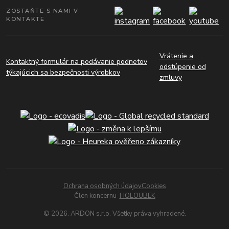
ZOSTAŇTE S NAMI V
KONTAKTE
Vrátenie a
Kontaktný formulár na podávanie podnetov
odstúpenie od
týkajúcich sa bezpečnosti výrobkov
zmluvy
Ochrana osobných údajov
Cookies
Člen koncernu
HOLOUBEK
© 2026. ARDON s.r.o. Všetky práva vyhradené.