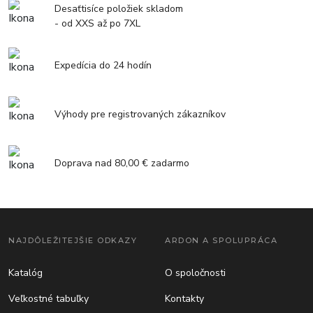
Desaťtisíce položiek skladom
- od XXS až po 7XL
Expedícia do 24 hodín
Výhody pre registrovaných zákazníkov
Doprava nad 80,00 € zadarmo
NAJDÔLEŽITEJŠIE ODKAZY
ARDON A SPOLUPRÁCA
Katalóg
O spoločnosti
Veľkostné tabuľky
Kontakty