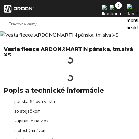
Menu
Pracovné vesty
Vesta fleece ARDON®MARTIN pánska, tm.sivá
XS
Popis a technické informácie
pánska flísová vesta
so stojačikom
zapínanie na zips
s plochými švami