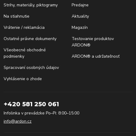
Strihy, materiály, piktogramy
Predajne
Na stiahnutie
Aktuality
Vrátenie / reklamácia
Magazín
Ostatné právne dokumenty
Testovanie produktov
ARDON®
Všeobecné obchodné
podmienky
ARDON® a udržateľnosť
Spracovaní osobných údajov
Vyhlásenie o zhode
+420 581 250 061
Infolinka v prevádzke Po–Pi: 8:00–15:00
info@ardon.cz