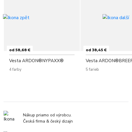
od 58,68 €
od 38,45 €
Vesta ARDON®NYPAXX®
Vesta ARDON®BREE
4 farby
5 farieb
Nákup priamo od výrobcu.
Česká firma & český dizajn