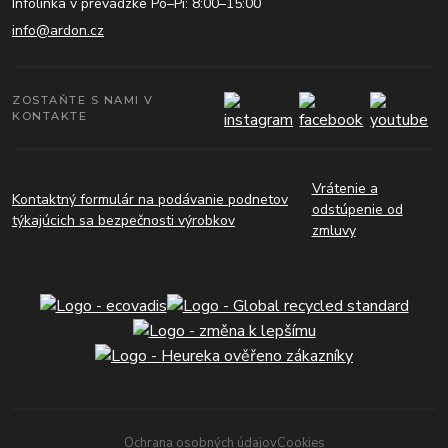
Infolinka v prevádzke Po–Pi: 8:00–15:00
info@ardon.cz
ZOSTAŇTE S NAMI V
KONTAKTE
Vrátenie a
Kontaktný formulár na podávanie podnetov
odstúpenie od
týkajúcich sa bezpečnosti výrobkov
zmluvy
Ochrana osobných údajov
Cookies