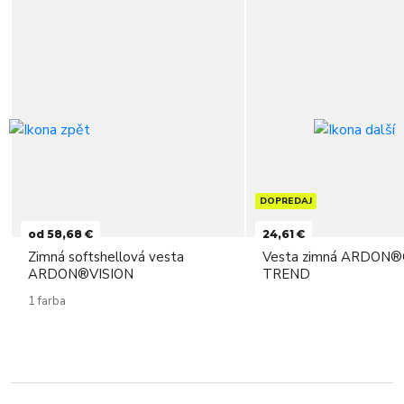
DOPREDAJ
od 58,68 €
24,61 €
Zimná softshellová vesta
Vesta zimná ARDON
ARDON®VISION
TREND
1 farba