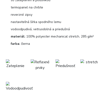
so zateplením a podšívkou
termopanel na chrbte
reverzné zipsy
nastaviteľná šírka spodného lemu
vodoodpudivá, vetruodolná a priedušná
materiál:
100% polyester mechanical stretch, 285 g/m²
farba:
čierna