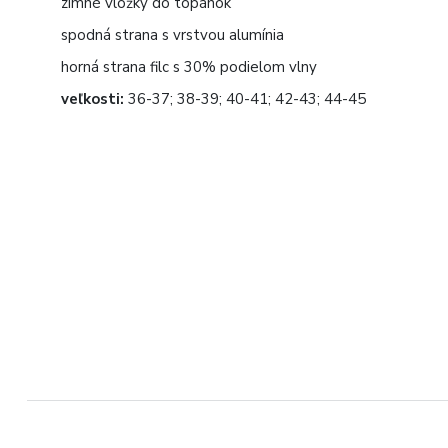
zimné vložky do topánok
spodná strana s vrstvou alumínia
horná strana filc s 30% podielom vlny
veľkosti:
36-37; 38-39; 40-41; 42-43; 44-45