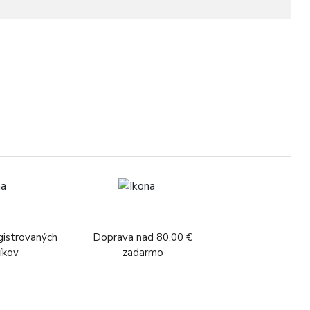
Š
gistrovaných
Doprava nad 80,00 €
íkov
zadarmo