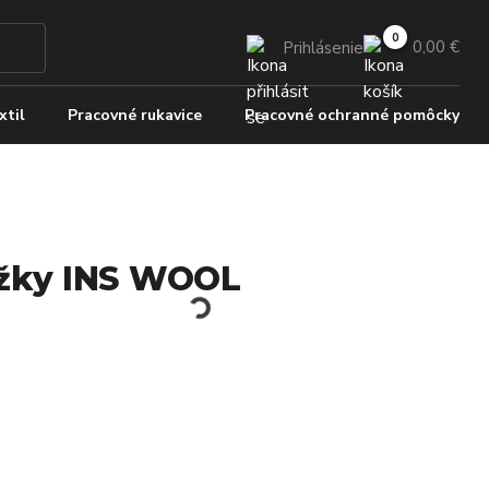
0,00 €
Prihlásenie
xtil
Pracovné rukavice
Pracovné ochranné pomôcky
žky INS WOOL