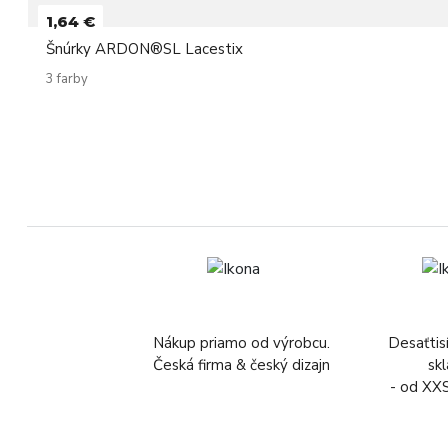
1,64 €
Šnúrky ARDON®SL Lacestix
3 farby
Nákup priamo od výrobcu.
Desaťtis
Česká firma & český dizajn
sk
- od XX