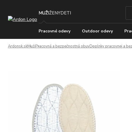
MUŽI
ŽENY
DETI
Pracovné odevy
Outdoor odevy
Pra
Ardonsk.sk
Muži
Pracovná a bezpečnostná obuv
Doplnky pracovnej a be