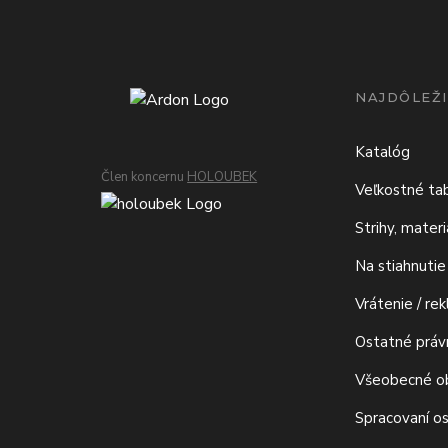
NAJDÔLEŽI
Katalóg
Člen koncernu
HOLOUBEK
Veľkostné ta
Strihy, mater
Na stiahnutie
Vrátenie / re
Ostatné prá
Všeobecné o
Spracovaní o