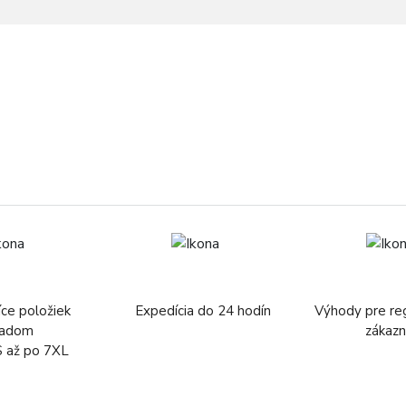
íce položiek
Expedícia do 24 hodín
Výhody pre re
ladom
zákazn
S až po 7XL