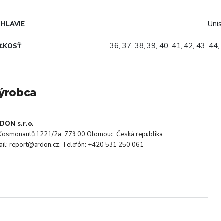
Uni
HLAVIE
36, 37, 38, 39, 40, 41, 42, 43, 44,
ĽKOSŤ
ýrobca
DON s.r.o.
. Kosmonautů 1221/2a, 779 00 Olomouc, Česká republika
ail: report@ardon.cz, Telefón: +420 581 250 061