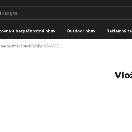
covná a bezpečnostná obuv
Outdoor obuv
Reklamný te
zpečnostnej obuvi
Vložky INS WOOL
Vlo