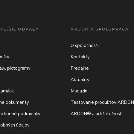
TEJŠIE ODKAZY
ARDON A SPOLUPRÁCA
O spoločnosti
buľky
Kontakty
iály, piktogramy
Predajne
Aktuality
klamácia
Magazín
vne dokumenty
Testovanie produktov ARDO
bchodné podmienky
ARDON® a udržateľnosť
sobných údajov