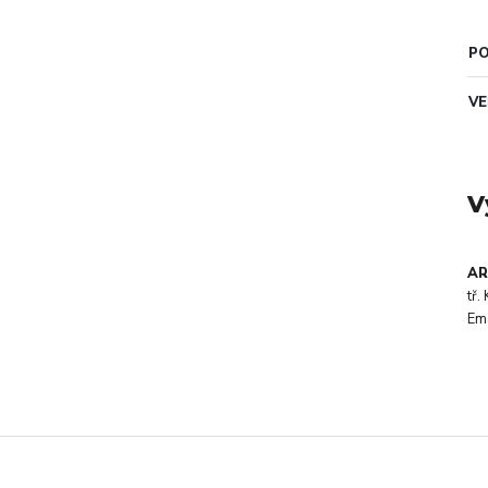
PO
VE
V
AR
tř
Em