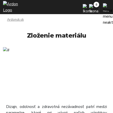
Menu
Ardonsk.sk
Zloženie materiálu
Dizajn, odolnosť a zdravotná nezávadnosť patrí medzi
parametre, ktoré pri vývoji našich výrobkov