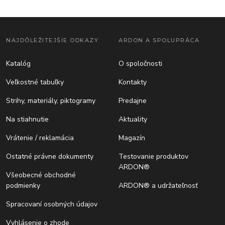
NAJDÔLEŽITEJŠIE ODKAZY
ARDON A SPOLUPRÁCA
Katalóg
O spoločnosti
Veľkostné tabuľky
Kontakty
Strihy, materiály, piktogramy
Predajne
Na stiahnutie
Aktuality
Vrátenie / reklamácia
Magazín
Ostatné právne dokumenty
Testovanie produktov
ARDON®
Všeobecné obchodné
podmienky
ARDON® a udržateľnosť
Spracovaní osobných údajov
Vyhlásenie o zhode