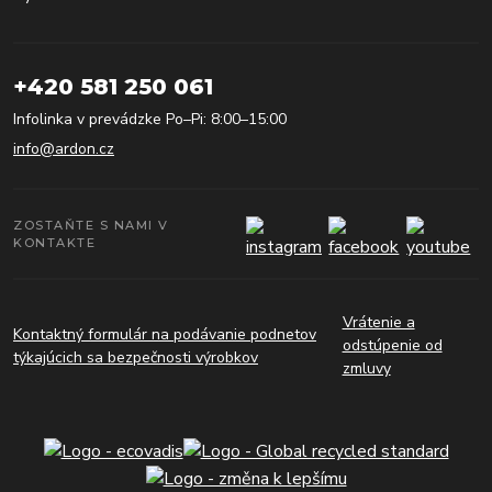
+420 581 250 061
Infolinka v prevádzke Po–Pi: 8:00–15:00
info@ardon.cz
ZOSTAŇTE S NAMI V
KONTAKTE
Vrátenie a
Kontaktný formulár na podávanie podnetov
odstúpenie od
týkajúcich sa bezpečnosti výrobkov
zmluvy