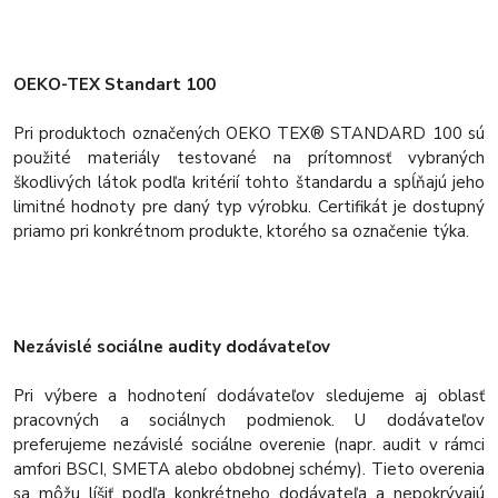
OEKO-TEX Standart 100
Pri produktoch označených OEKO TEX® STANDARD 100 sú
použité materiály testované na prítomnosť vybraných
škodlivých látok podľa kritérií tohto štandardu a spĺňajú jeho
limitné hodnoty pre daný typ výrobku. Certifikát je dostupný
priamo pri konkrétnom produkte, ktorého sa označenie týka.
Nezávislé sociálne audity dodávateľov
Pri výbere a hodnotení dodávateľov sledujeme aj oblasť
pracovných a sociálnych podmienok. U dodávateľov
preferujeme nezávislé sociálne overenie (napr. audit v rámci
amfori BSCI, SMETA alebo obdobnej schémy). Tieto overenia
sa môžu líšiť podľa konkrétneho dodávateľa a nepokrývajú