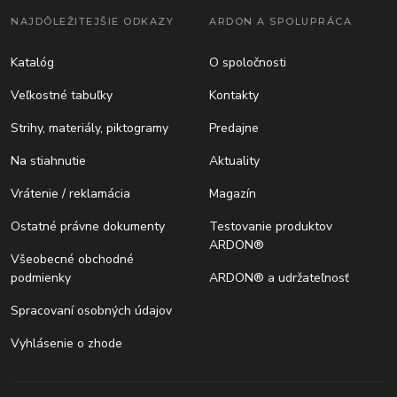
NAJDÔLEŽITEJŠIE ODKAZY
ARDON A SPOLUPRÁCA
Katalóg
O spoločnosti
Veľkostné tabuľky
Kontakty
Strihy, materiály, piktogramy
Predajne
Na stiahnutie
Aktuality
Vrátenie / reklamácia
Magazín
Ostatné právne dokumenty
Testovanie produktov
ARDON®
Všeobecné obchodné
podmienky
ARDON® a udržateľnosť
Spracovaní osobných údajov
Vyhlásenie o zhode