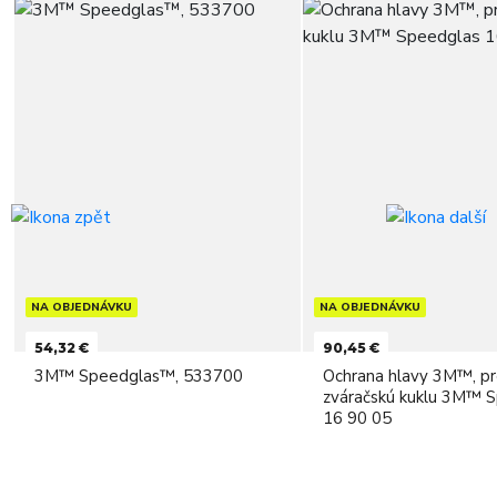
NA OBJEDNÁVKU
NA OBJEDNÁVKU
54,32 €
90,45 €
3M™ Speedglas™, 533700
Ochrana hlavy 3M™, p
zváračskú kuklu 3M™ 
16 90 05