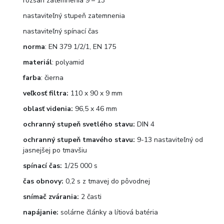
rozsah zatemnenia 9 – 13
nastaviteľný stupeň zatemnenia
nastaviteľný spínací čas
norma
: EN 379 1/2/1, EN 175
materiál
: polyamid
farba
: čierna
veľkosť filtra:
110 x 90 x 9 mm
oblasť videnia:
96,5 x 46 mm
ochranný stupeň svetlého stavu:
DIN 4
ochranný stupeň tmavého stavu:
9-13 nastaviteľný od
jasnejšej po tmavšiu
spínací čas:
1/25 000 s
čas obnovy:
0,2 s z tmavej do pôvodnej
snímač zvárania:
2 časti
napájanie:
solárne články a lítiová batéria