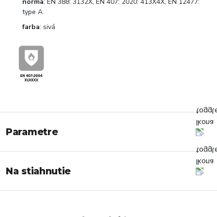
norma
: EN 388: 3132X, EN 407: 2020: 413X4X, EN 12477:
type A
farba
: sivá
Parametre
Na stiahnutie