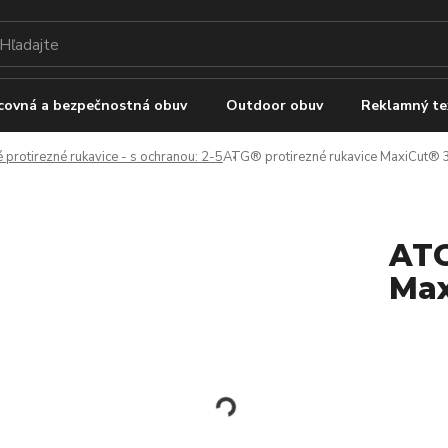
covná a bezpečnostná obuv
Outdoor obuv
Reklamný te
 protirezné rukavice - s ochranou: 2-5
ATG® protirezné rukavice MaxiCut® 
ATG
Max