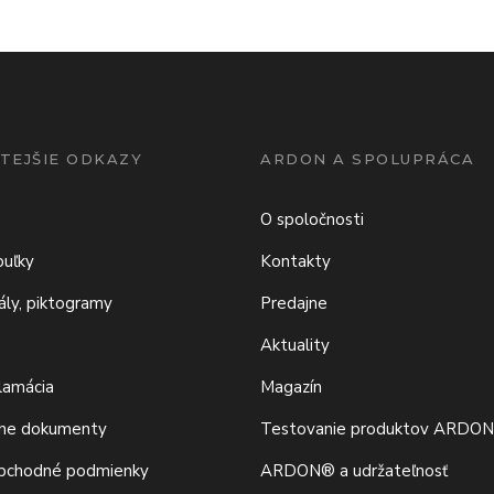
TEJŠIE ODKAZY
ARDON A SPOLUPRÁCA
O spoločnosti
buľky
Kontakty
iály, piktogramy
Predajne
Aktuality
klamácia
Magazín
vne dokumenty
Testovanie produktov ARDO
bchodné podmienky
ARDON® a udržateľnosť