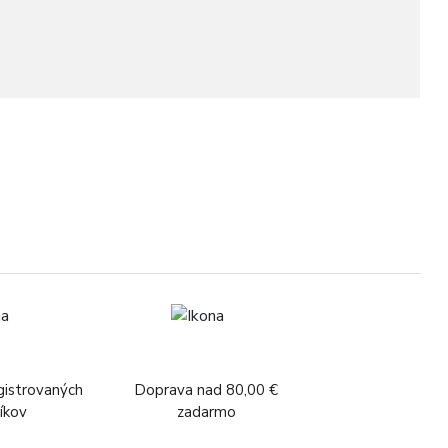
A
gistrovaných
Doprava nad 80,00 €
íkov
zadarmo