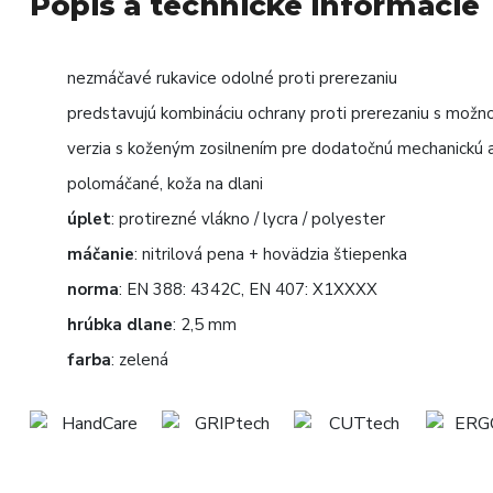
Popis a technické informácie
nezmáčavé rukavice odolné proti prerezaniu
predstavujú kombináciu ochrany proti prerezaniu s možn
verzia s koženým zosilnením pre dodatočnú mechanickú 
polomáčané, koža na dlani
úplet
: protirezné vlákno / lycra / polyester
máčanie
: nitrilová pena + hovädzia štiepenka
norma
: EN 388: 4342C, EN 407: X1XXXX
hrúbka dlane
: 2,5 mm
farba
: zelená