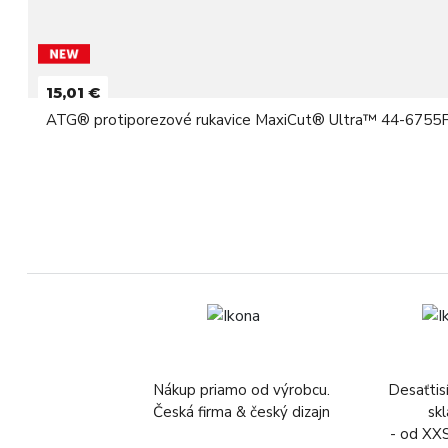
15,01 €
ATG® protiporezové rukavice MaxiCut® Ultra™ 44-6755
Nákup priamo od výrobcu.
Desaťtis
Česká firma & český dizajn
sk
- od XX