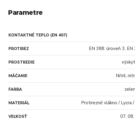
Parametre
KONTAKTNÉ TEPLO (EN 407)
EN 388: úroveň 3, EN 
PROTIREZ
výsky
PROSTREDIE
Nitril, ni
MÁČANIE
zele
FARBA
Protirezné vlákno / Lycra 
MATERIÁL
07, 08,
VEĽKOSŤ