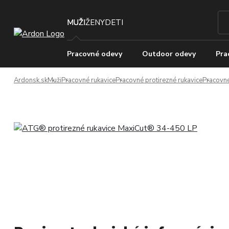
MUŽI
ŽENY
DETI
Pracovné odevy
Outdoor odevy
Pra
Ardonsk.sk
Muži
Pracovné rukavice
Pracovné protirezné rukavice
Pracovné