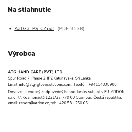
Na stiahnutie
A3073_PS_CZ.pdf
(PDF, 81 kB)
Výrobca
ATG HAND CARE (PVT) LTD.
Spur Road 7, Phase 2, IPZ Katunayake, Sri Lanka
Email: info@atg-glovesolutions.com, Telefón: +94114838900
Dovozca alebo iný zodpovedný hospodársky subjekt v EÚ: ARDON
s.r.o., tř. Kosmonautů 1221/2a, 779 00 Olomouc, Česká republika,
email: report@ardon.cz, tel: +420 581 250 061