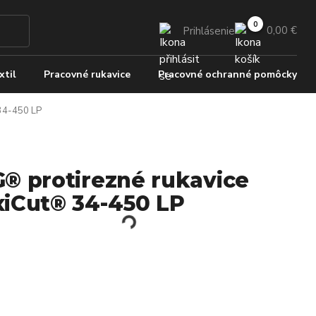
0,00 €
Prihlásenie
xtil
Pracovné rukavice
Pracovné ochranné pomôcky
34-450 LP
® protirezné rukavice
iCut® 34-450 LP