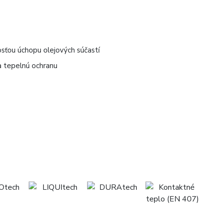
osťou úchopu olejových súčastí
a tepelnú ochranu