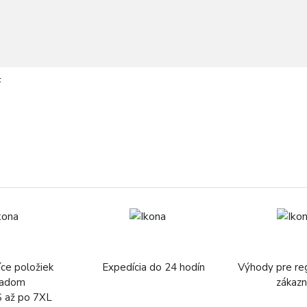
F
íce položiek
Expedícia do 24 hodín
Výhody pre re
ladom
zákazn
S až po 7XL