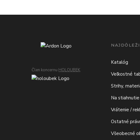
NAJDÔLEŽI
Katalóg
Člen koncernu
HOLOUBEK
Veľkostné ta
Strihy, mater
Na stiahnutie
Vrátenie / re
Ostatné prá
Všeobecné o