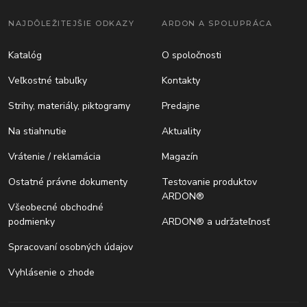
NAJDÔLEŽITEJŠIE ODKAZY
ARDON A SPOLUPRÁCA
Katalóg
O spoločnosti
Veľkostné tabuľky
Kontakty
Strihy, materiály, piktogramy
Predajne
Na stiahnutie
Aktuality
Vrátenie / reklamácia
Magazín
Ostatné právne dokumenty
Testovanie produktov
ARDON®
Všeobecné obchodné
podmienky
ARDON® a udržateľnosť
Spracovaní osobných údajov
Vyhlásenie o zhode