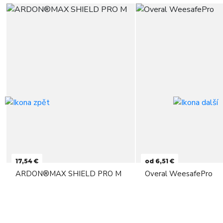
17,54 €
od 6,51 €
ARDON®MAX SHIELD PRO M
Overal WeesafePro