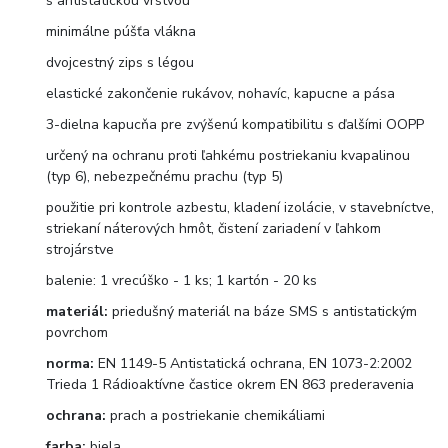
s antistatickou vrstvou
minimálne púšťa vlákna
dvojcestný zips s légou
elastické zakončenie rukávov, nohavíc, kapucne a pása
3-dielna kapucňa pre zvýšenú kompatibilitu s ďalšími OOPP
určený na ochranu proti ľahkému postriekaniu kvapalinou
(typ 6), nebezpečnému prachu (typ 5)
použitie pri kontrole azbestu, kladení izolácie, v stavebníctve,
striekaní náterových hmôt, čistení zariadení v ľahkom
strojárstve
balenie: 1 vrecúško - 1 ks; 1 kartón - 20 ks
materiál:
priedušný materiál na báze SMS s antistatickým
povrchom
norma:
EN 1149-5 Antistatická ochrana, EN 1073-2:2002
Trieda 1 Rádioaktívne častice okrem EN 863 prederavenia
ochrana:
prach a postriekanie chemikáliami
farba:
biela