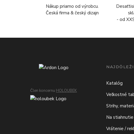
Nákup priamo od výrobcu.
Desaťtis
Česká firma & český dizajn
sk
- od XX
NAJDÔLEŽI
Katalóg
Člen koncernu
HOLOUBEK
Veľkostné ta
Strihy, mater
Na stiahnutie
Vrátenie / re