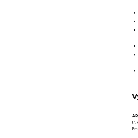
V
AR
tř
Em