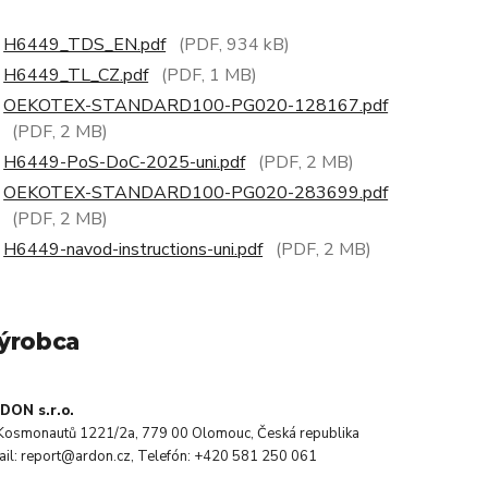
H6449_TDS_EN.pdf
(PDF, 934 kB)
H6449_TL_CZ.pdf
(PDF, 1 MB)
OEKOTEX-STANDARD100-PG020-128167.pdf
(PDF, 2 MB)
H6449-PoS-DoC-2025-uni.pdf
(PDF, 2 MB)
OEKOTEX-STANDARD100-PG020-283699.pdf
(PDF, 2 MB)
H6449-navod-instructions-uni.pdf
(PDF, 2 MB)
ýrobca
DON s.r.o.
. Kosmonautů 1221/2a, 779 00 Olomouc, Česká republika
ail: report@ardon.cz, Telefón: +420 581 250 061