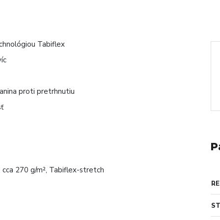
hnológiou Tabiflex
íc
nina proti pretrhnutiu
sť
P
cca 270 g/m², Tabiflex-stretch
RE
S