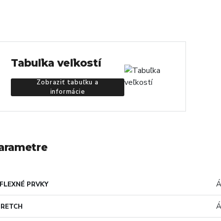
Tabuľka veľkostí
Zobraziť tabuľku a
informácie
arametre
Á
FLEXNÉ PRVKY
Á
TRETCH