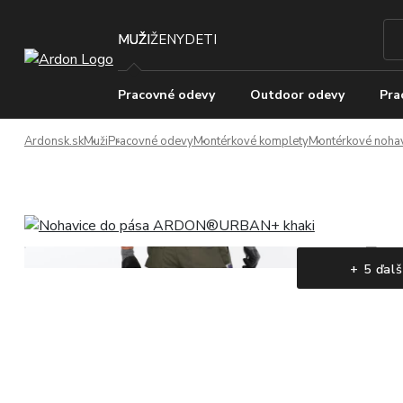
MUŽI
ŽENY
DETI
Pracovné odevy
Outdoor odevy
Pra
Ardonsk.sk
Muži
Pracovné odevy
Montérkové komplety
Montérkové nohav
+ 5 ďalš