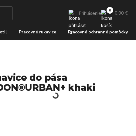
0,00 €
Prihlásenie
xtil
Pracovné rukavice
Pracovné ochranné pomôcky
avice do pása
DON®URBAN+ khaki