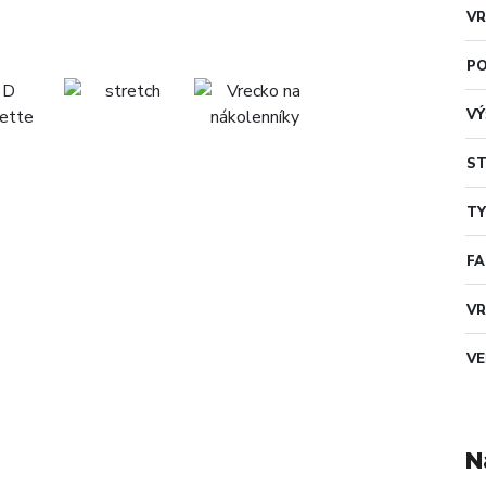
VR
PO
VÝ
ST
TY
F
VR
VE
N