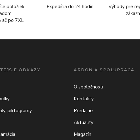
íce položiek
Expedícia do 24 hodín
Výhody pre re
ladom
zákazn
S až po 7XL
TEJŠIE ODKAZY
ARDON A SPOLUPRÁCA
O spoločnosti
buľky
Kontakty
iály, piktogramy
Predajne
Aktuality
klamácia
Magazín