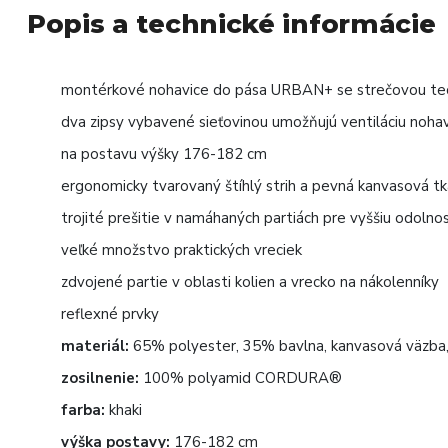
Popis a technické informácie
montérkové nohavice do pása URBAN+ se strečovou tec
dva zipsy vybavené sieťovinou umožňujú ventiláciu nohav
na postavu výšky 176-182 cm
ergonomicky tvarovaný štíhlý strih a pevná kanvasová tka
trojité prešitie v namáhaných partiách pre vyššiu odolno
veľké množstvo praktických vreciek
zdvojené partie v oblasti kolien a vrecko na nákolenníky
reflexné prvky
materiál:
65% polyester, 35% bavlna, kanvasová väzba, 
zosilnenie:
100% polyamid CORDURA®
farba:
khaki
výška postavy:
176-182 cm