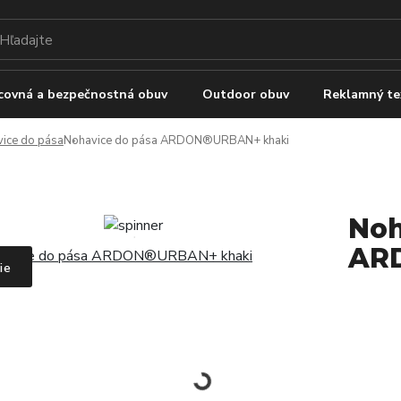
covná a bezpečnostná obuv
Outdoor obuv
Reklamný te
ice do pása
Nohavice do pása ARDON®URBAN+ khaki
Noh
AR
ie