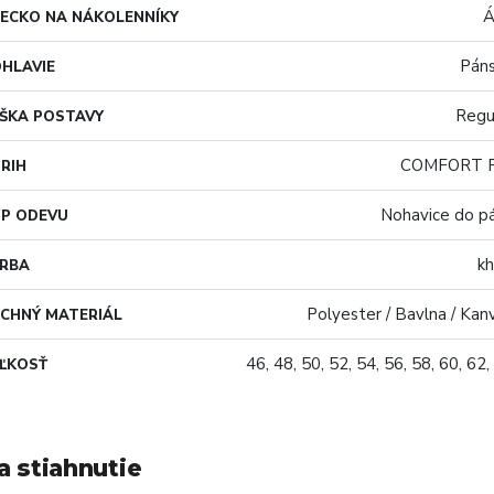
Á
ECKO NA NÁKOLENNÍKY
Pán
HLAVIE
Regu
ŠKA POSTAVY
COMFORT F
RIH
Nohavice do p
P ODEVU
kh
ARBA
Polyester / Bavlna / Kan
CHNÝ MATERIÁL
46, 48, 50, 52, 54, 56, 58, 60, 62,
ĽKOSŤ
a stiahnutie