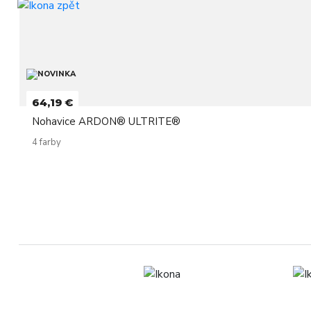
64,19 €
Nohavice ARDON® ULTRITE®
4 farby