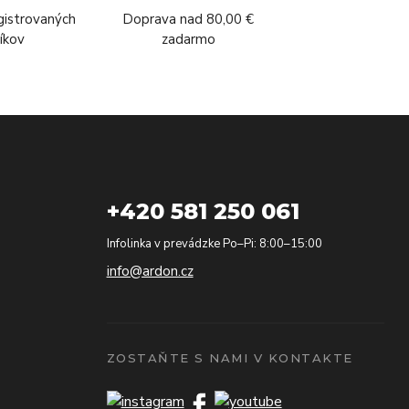
gistrovaných
Doprava nad 80,00 €
íkov
zadarmo
+420 581 250 061
Infolinka v prevádzke Po–Pi: 8:00–15:00
info@ardon.cz
ZOSTAŇTE S NAMI V KONTAKTE