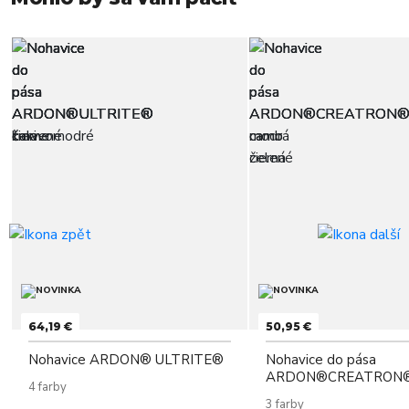
64,19 €
50,95 €
Nohavice ARDON® ULTRITE®
Nohavice do pása
ARDON®CREATRON®
4 farby
3 farby