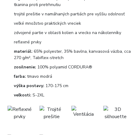
tkanina proti pretrhnutiu
trojité prešitie v namáhaných partiách pre vyššiu odolnosť
veľké množstvo praktických vreciek
zdvojené partie v oblasti kolien a vrecko na nákolenníky
reflexné prvky
materiál:
65% polyester, 35% bavlna, kanvasová väzba, cca
270 g/m², Tabiflex-stretch
zosilnenie:
100% polyamid CORDURA®
farba:
tmavo modrá
výška postavy:
170-175 cm
veľkosti:
S-2XL