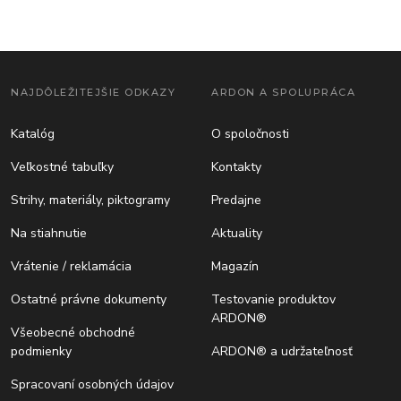
NAJDÔLEŽITEJŠIE ODKAZY
ARDON A SPOLUPRÁCA
Katalóg
O spoločnosti
Veľkostné tabuľky
Kontakty
Strihy, materiály, piktogramy
Predajne
Na stiahnutie
Aktuality
Vrátenie / reklamácia
Magazín
Ostatné právne dokumenty
Testovanie produktov
ARDON®
Všeobecné obchodné
podmienky
ARDON® a udržateľnosť
Spracovaní osobných údajov