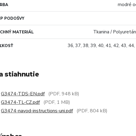
modré o
ARBA
P PODOŠVY
Tkanina / Polyuretá
CHNÝ MATERIÁL
36, 37, 38, 39, 40, 41, 42, 43, 44,
ĽKOSŤ
a stiahnutie
G3474-TDS-EN.pdf
(PDF, 948 kB)
G3474-TL-CZ.pdf
(PDF, 1 MB)
G3474-navod-instructions-uni.pdf
(PDF, 804 kB)