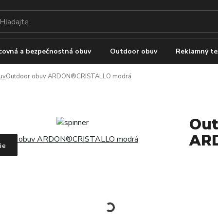
covná a bezpečnostná obuv
Outdoor obuv
Reklamný te
uv
Outdoor obuv ARDON®CRISTALLO modrá
Out
AR
ie