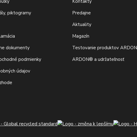
buľky
Kontakty
iály, piktogramy
Predajne
Aktuality
klamácia
Magazín
vne dokumenty
Testovanie produktov ARDO
bchodné podmienky
ARDON® a udržateľnosť
sobných údajov
 zhode