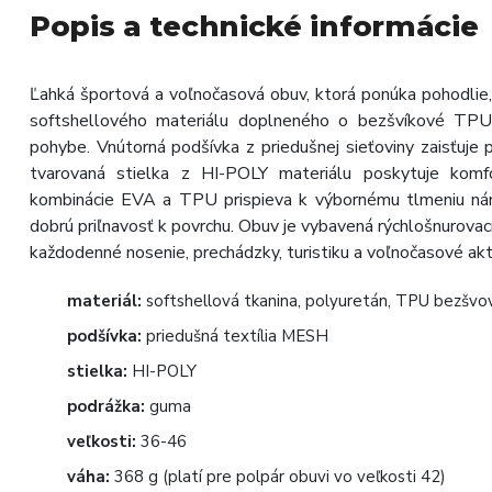
Popis a technické informácie
Ľahká športová a voľnočasová obuv, ktorá ponúka pohodlie,
softshellového materiálu doplneného o bezšvíkové TPU v
pohybe. Vnútorná podšívka z priedušnej sieťoviny zaisťuje
tvarovaná stielka z HI-POLY materiálu poskytuje kom
kombinácie EVA a TPU prispieva k výbornému tlmeniu nár
dobrú priľnavosť k povrchu. Obuv je vybavená rýchlošnurovac
každodenné nosenie, prechádzky, turistiku a voľnočasové akti
materiál:
softshellová tkanina, polyuretán, TPU bezšvo
podšívka:
priedušná textília MESH
stielka:
HI-POLY
podrážka:
guma
veľkosti:
36-46
váha:
368 g (platí pre polpár obuvi vo veľkosti 42)