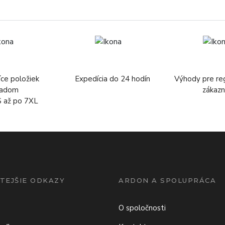
íce položiek
Expedícia do 24 hodín
Výhody pre re
ladom
zákazn
S až po 7XL
TEJŠIE ODKAZY
ARDON A SPOLUPRÁCA
O spoločnosti