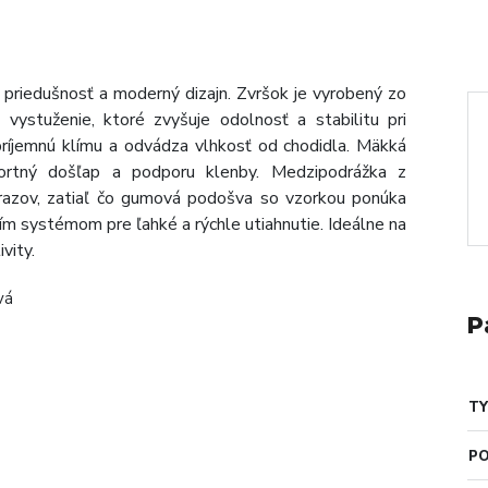
 priedušnosť a moderný dizajn. Zvršok je vyrobený zo
ystuženie, ktoré zvyšuje odolnosť a stabilitu pri
 príjemnú klímu a odvádza vlhkosť od chodidla. Mäkká
fortný došľap a podporu klenby. Medzipodrážka z
azov, zatiaľ čo gumová podošva so vzorkou ponúka
ím systémom pre ľahké a rýchle utiahnutie. Ideálne na
vity.
vá
P
TY
PO