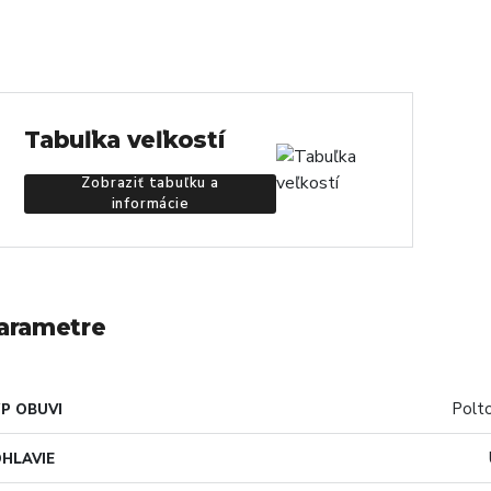
Tabuľka veľkostí
Zobraziť tabuľku a
informácie
arametre
Polt
P OBUVI
HLAVIE