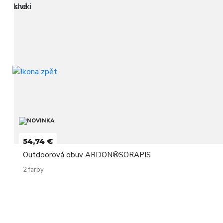
54,74 €
Outdoorová obuv ARDON®SORAPIS
2 farby