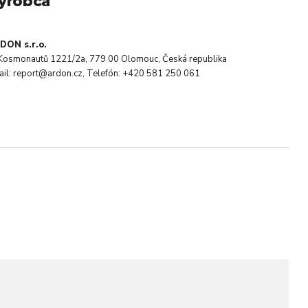
ýrobca
DON s.r.o.
. Kosmonautů 1221/2a, 779 00 Olomouc, Česká republika
ail: report@ardon.cz, Telefón: +420 581 250 061