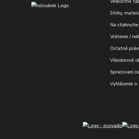
Veľkostné ta
Strihy, mater
Na stiahnutie
Vrátenie / re
Ostatné prá
Všeobecné o
Spracovaní o
Vyhlásenie o