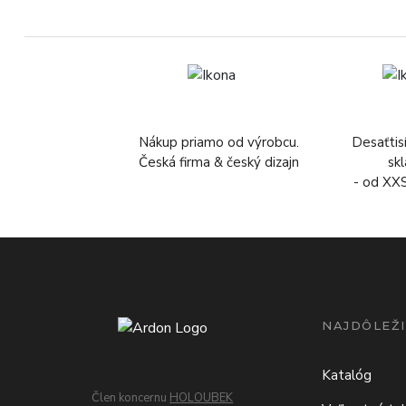
Nákup priamo od výrobcu.
Desaťtis
Česká firma & český dizajn
sk
- od XX
NAJDÔLEŽI
Katalóg
Člen koncernu
HOLOUBEK