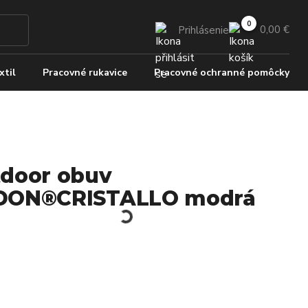
0,00 €
Prihlásenie
xtil
Pracovné rukavice
Pracovné ochranné pomôcky
door obuv
DON®CRISTALLO modrá