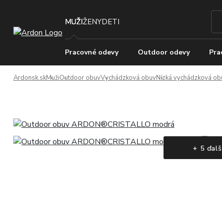
MUŽI
ŽENY
DETI
Pracovné odevy
Outdoor odevy
Pra
Ardonsk.sk
Muži
Outdoor obuv
Vychádzková obuv
Nízká vychádzková ob
+ 5 ďalš