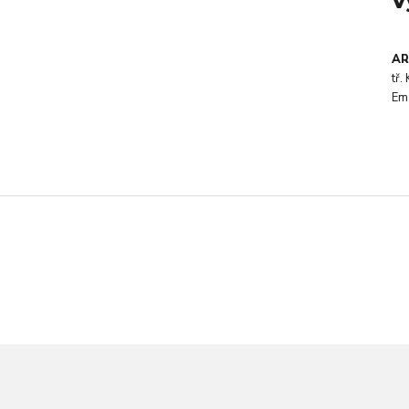
V
AR
tř
Em