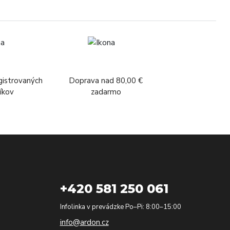
gistrovaných
Doprava nad 80,00 €
íkov
zadarmo
+420 581 250 061
Infolinka v prevádzke Po–Pi: 8:00–15:00
info@ardon.cz