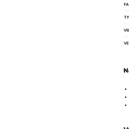
F
TY
VR
VE
N