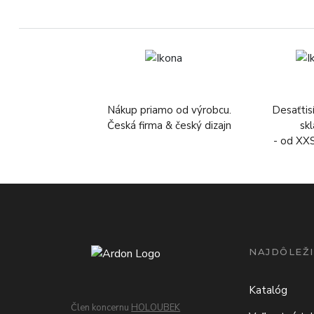
Nákup priamo od výrobcu.
Desaťtis
Česká firma & český dizajn
sk
- od XX
NAJDÔLEŽI
Katalóg
Člen koncernu
HOLOUBEK