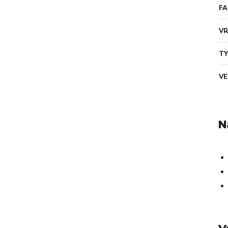
F
VR
TY
VE
N