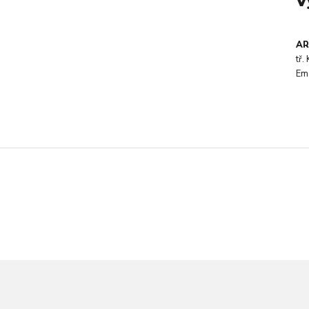
V
AR
tř
Em