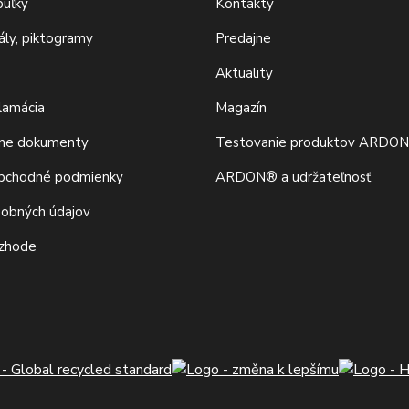
buľky
Kontakty
iály, piktogramy
Predajne
Aktuality
klamácia
Magazín
vne dokumenty
Testovanie produktov ARDO
bchodné podmienky
ARDON® a udržateľnosť
sobných údajov
 zhode