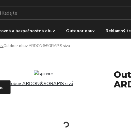
covná a bezpečnostná obuv
Outdoor obuv
Reklamný te
uv
Outdoor obuv ARDON®SORAPIS sivá
Out
ARD
ie