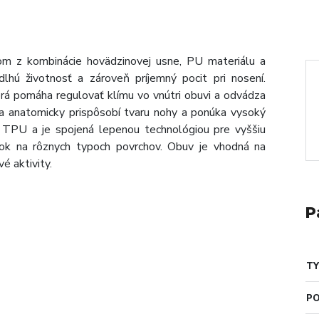
m z kombinácie hovädzinovej usne, PU materiálu a
dlhú životnosť a zároveň príjemný pocit pri nosení.
torá pomáha regulovať klímu vo vnútri obuvi a odvádza
anatomicky prispôsobí tvaru nohy a ponúka vysoký
TPU a je spojená lepenou technológiou pre vyššiu
krok na rôznych typoch povrchov. Obuv je vhodná na
é aktivity.
P
TY
PO