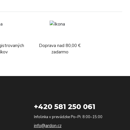
gistrovaných
Doprava nad 80,00 €
íkov
zadarmo
+420 581 250 061
Infolinka v prevádzke Po–Pi: 8:00–15:00
info@ardon.cz