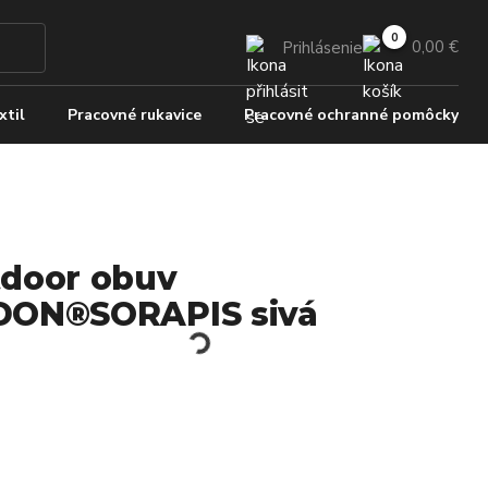
0,00 €
Prihlásenie
xtil
Pracovné rukavice
Pracovné ochranné pomôcky
door obuv
ON®SORAPIS sivá