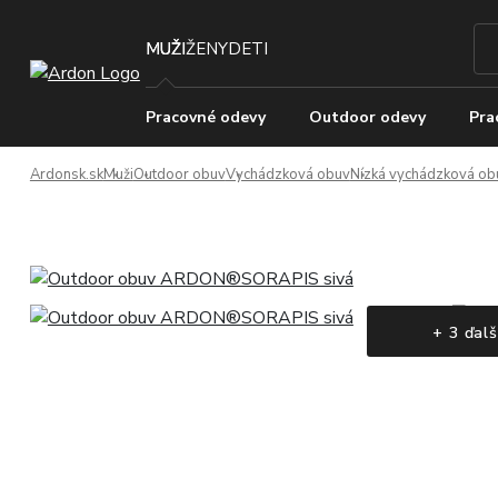
MUŽI
ŽENY
DETI
Pracovné odevy
Outdoor odevy
Pra
Ardonsk.sk
Muži
Outdoor obuv
Vychádzková obuv
Nízká vychádzková ob
+ 3 ďalš