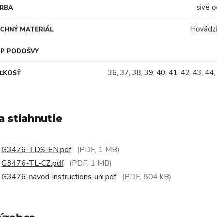
sivé 
ARBA
Hovädzí
CHNÝ MATERIÁL
P PODOŠVY
36, 37, 38, 39, 40, 41, 42, 43, 44,
ĽKOSŤ
a stiahnutie
G3476-TDS-EN.pdf
(PDF, 1 MB)
G3476-TL-CZ.pdf
(PDF, 1 MB)
G3476-navod-instructions-uni.pdf
(PDF, 804 kB)