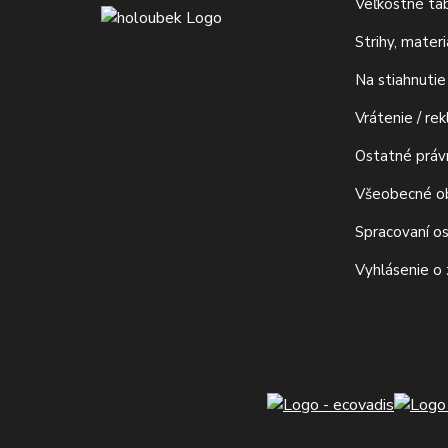
Veľkostné ta
Strihy, mater
Na stiahnutie
Vrátenie / re
Ostatné prá
Všeobecné o
Spracovaní o
Vyhlásenie o