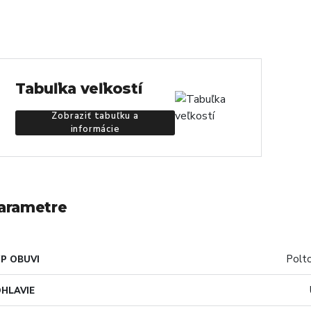
Tabuľka veľkostí
Zobraziť tabuľku a
informácie
arametre
Polt
P OBUVI
HLAVIE