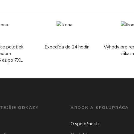
íce položiek
Expedícia do 24 hodín
Výhody pre re
ladom
zákazn
S až po 7XL
TEJŠIE ODKAZY
ARDON A SPOLUPRÁCA
O spoločnosti