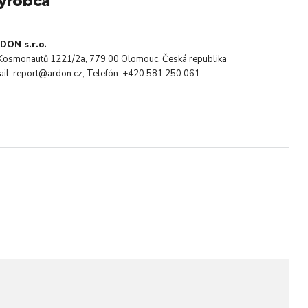
ýrobca
DON s.r.o.
. Kosmonautů 1221/2a, 779 00 Olomouc, Česká republika
ail: report@ardon.cz, Telefón: +420 581 250 061