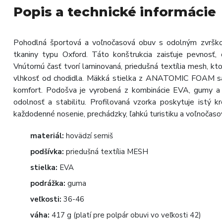
Popis a technické informácie
Pohodlná športová a voľnočasová obuv s odolným zvrško
tkaniny typu Oxford. Táto konštrukcia zaisťuje pevnosť, 
Vnútornú časť tvorí laminovaná, priedušná textília mesh, k
vlhkosť od chodidla. Mäkká stielka z ANATOMIC FOAM sa 
komfort. Podošva je vyrobená z kombinácie EVA, gumy a 
odolnosť a stabilitu. Profilovaná vzorka poskytuje istý 
každodenné nosenie, prechádzky, ľahkú turistiku a voľnočasov
materiál:
hovädzí semiš
podšívka:
priedušná textília MESH
stielka:
EVA
podrážka:
guma
veľkosti:
36-46
váha:
417 g (platí pre polpár obuvi vo veľkosti 42)