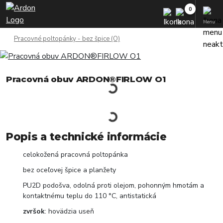
Menu
Pracovné poltopánky - bez špice (O)
Pracovná obuv ARDON®FIRLOW O1
Popis a technické informácie
celokožená pracovná poltopánka
bez oceľovej špice a planžety
PU2D podošva, odolná proti olejom, pohonným hmotám a
kontaktnému teplu do 110 °C, antistatická
zvršok
: hovädzia useň