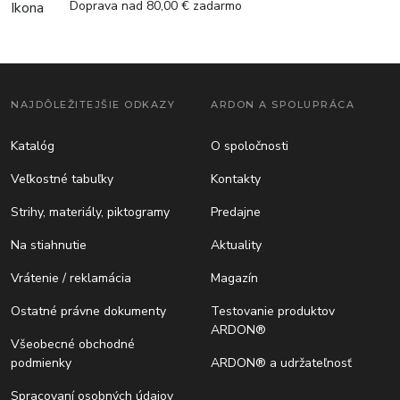
Doprava nad 80,00 € zadarmo
NAJDÔLEŽITEJŠIE ODKAZY
ARDON A SPOLUPRÁCA
Katalóg
O spoločnosti
Veľkostné tabuľky
Kontakty
Strihy, materiály, piktogramy
Predajne
Na stiahnutie
Aktuality
Vrátenie / reklamácia
Magazín
Ostatné právne dokumenty
Testovanie produktov
ARDON®
Všeobecné obchodné
podmienky
ARDON® a udržateľnosť
Spracovaní osobných údajov