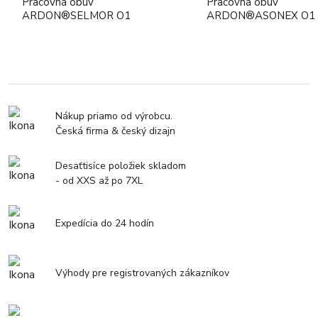
Pracovná obuv
Pracovná obuv
ARDON®SELMOR O1
ARDON®ASONEX O1
Nákup priamo od výrobcu.
Česká firma & český dizajn
Desaťtisíce položiek skladom
- od XXS až po 7XL
Expedícia do 24 hodín
Výhody pre registrovaných zákazníkov