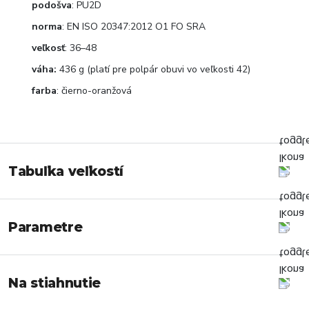
podošva
: PU2D
norma
: EN ISO 20347:2012 O1 FO SRA
veľkosť
: 36–48
váha:
436 g (platí pre polpár obuvi vo veľkosti 42)
farba
: čierno-oranžová
Tabuľka veľkostí
Parametre
Na stiahnutie