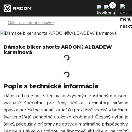
Menu
Dámske outdoor nohavice
Dámske biker shorts ARDON®ALBADEW
karmínová
Popis a technické informácie
Dámske bikershorts legíny so zvýšeným zosilneným pásom,
vyvinuté špeciálne pre ženy. Vďaka technológii širšieho
opaska perfektne sadnú, zatiaľ čo praktické vrecká v bočnom
šve umožňujú pohodlné uloženie drobností. Česaný nylon je
ľahký, priedušný, príjemný na dotyk a maximálne prispôsobivý.
Legíny sú skvelou voľbou na športové aktivity aj na voľný