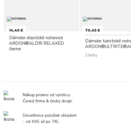
14,40 €
70,45 €
Dámske elastické nohavice
Dámske turistické noh
ARDON®ALDRI RELAXED
ARDON®ULTRITE®A
čierne
2 farby
Nákup priamo od výrobcu.
Česká firma & český dizajn
Desaťtisíce položiek skladom
- od XXS až po 7XL