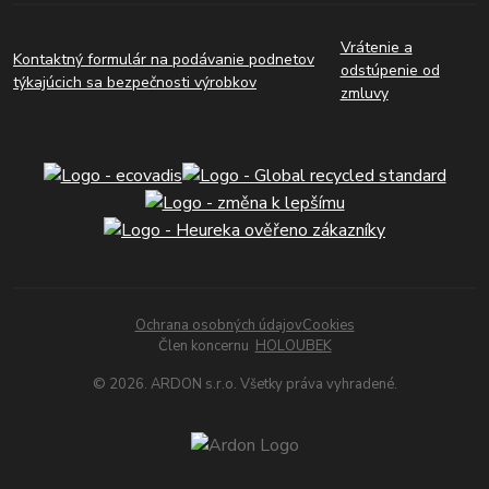
Vrátenie a
Kontaktný formulár na podávanie podnetov
odstúpenie od
týkajúcich sa bezpečnosti výrobkov
zmluvy
Ochrana osobných údajov
Cookies
Člen koncernu
HOLOUBEK
© 2026. ARDON s.r.o. Všetky práva vyhradené.