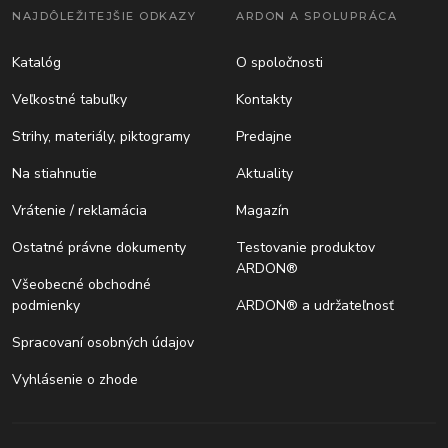
NAJDÔLEŽITEJŠIE ODKAZY
ARDON A SPOLUPRÁCA
Katalóg
O spoločnosti
Veľkostné tabuľky
Kontakty
Strihy, materiály, piktogramy
Predajne
Na stiahnutie
Aktuality
Vrátenie / reklamácia
Magazín
Ostatné právne dokumenty
Testovanie produktov
ARDON®
Všeobecné obchodné
podmienky
ARDON® a udržateľnosť
Spracovaní osobných údajov
Vyhlásenie o zhode