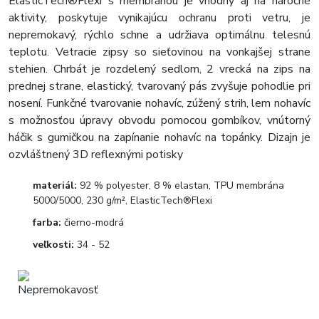
ElasticTech®Flexi s membránou je vhodný aj na náročné
aktivity, poskytuje vynikajúcu ochranu proti vetru, je
nepremokavý, rýchlo schne a udržiava optimálnu telesnú
teplotu. Vetracie zipsy so sieťovinou na vonkajšej strane
stehien. Chrbát je rozdelený sedlom, 2 vrecká na zips na
prednej strane, elastický, tvarovaný pás zvyšuje pohodlie pri
nosení. Funkčné tvarovanie nohavíc, zúžený strih, lem nohavíc
s možnosťou úpravy obvodu pomocou gombíkov, vnútorný
háčik s gumičkou na zapínanie nohavíc na topánky. Dizajn je
ozvláštnený 3D reflexnými potisky
materiál:
92 % polyester, 8 % elastan, TPU membrána
5000/5000, 230 g/m², ElasticTech®Flexi
farba:
čierno-modrá
veľkosti:
34 - 52