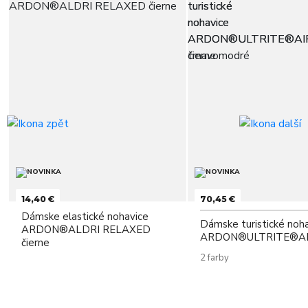
14,40 €
70,45 €
Dámske elastické nohavice
Dámske turistické noh
ARDON®ALDRI RELAXED
ARDON®ULTRITE®A
čierne
2 farby