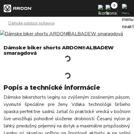
Menu
Dámske outdoor nohavice
Dámske biker shorts ARDON®ALBADEW
smaragdová
Popis a technické informácie
Dámske bikershorts legíny so zvýšeným zosilneným pásom,
vyvinuté špeciálne pre ženy. Vďaka technológii širšieho
opaska perfektne sadnú, zatiaľ čo praktické vrecká v bočnom
šve umožňujú pohodlné uloženie drobností. Česaný nylon je
ľahký, priedušný, príjemný na dotyk a maximálne prispôsobivý.
Legíny sú skvelou voľbou na športové aktivity aj na voľný