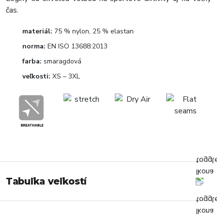
čas.
materiál:
75 % nylon, 25 % elastan
norma:
EN ISO 13688:2013
farba:
smaragdová
veľkosti:
XS – 3XL
Tabuľka veľkostí