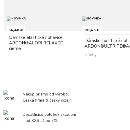
14,40 €
70,45 €
Dámske elastické nohavice
Dámske turistické noh
ARDON®ALDRI RELAXED
ARDON®ULTRITE®A
čierne
2 farby
Nákup priamo od výrobcu.
Česká firma & český dizajn
Desaťtisíce položiek skladom
- od XXS až po 7XL