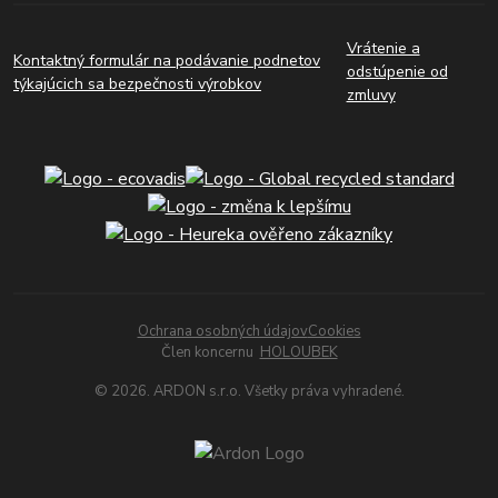
Vrátenie a
Kontaktný formulár na podávanie podnetov
odstúpenie od
týkajúcich sa bezpečnosti výrobkov
zmluvy
Ochrana osobných údajov
Cookies
Člen koncernu
HOLOUBEK
© 2026. ARDON s.r.o. Všetky práva vyhradené.