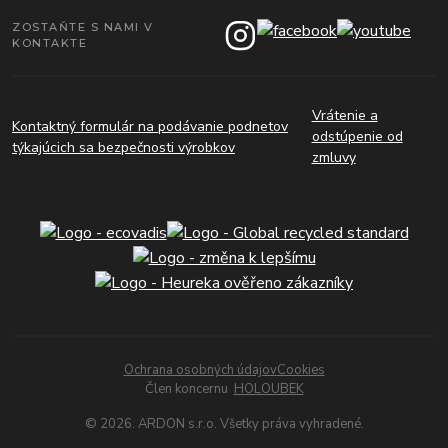
ZOSTAŇTE S NAMI V
KONTAKTE
Vrátenie a
Kontaktný formulár na podávanie podnetov
odstúpenie od
týkajúcich sa bezpečnosti výrobkov
zmluvy
Ochrana osobných údajov
Cookies
Člen koncernu
HOLOUBEK
© 2026. ARDON s.r.o. Všetky práva vyhradené.