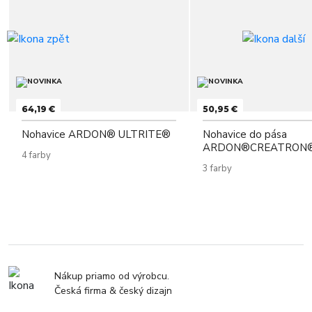
64,19 €
50,95 €
Nohavice ARDON® ULTRITE®
Nohavice do pása
ARDON®CREATRON®
4 farby
3 farby
Nákup priamo od výrobcu.
Česká firma & český dizajn