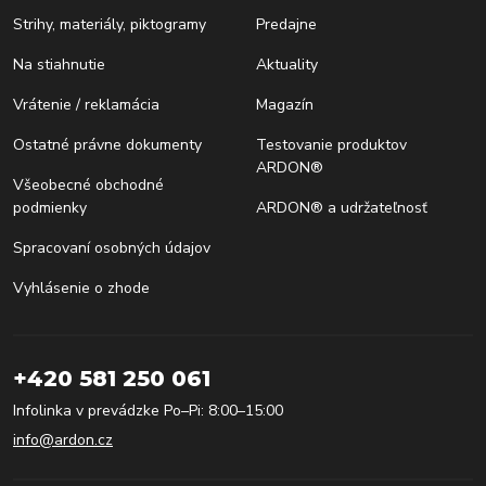
Strihy, materiály, piktogramy
Predajne
Na stiahnutie
Aktuality
Vrátenie / reklamácia
Magazín
Ostatné právne dokumenty
Testovanie produktov
ARDON®
Všeobecné obchodné
podmienky
ARDON® a udržateľnosť
Spracovaní osobných údajov
Vyhlásenie o zhode
+420 581 250 061
Infolinka v prevádzke Po–Pi: 8:00–15:00
info@ardon.cz