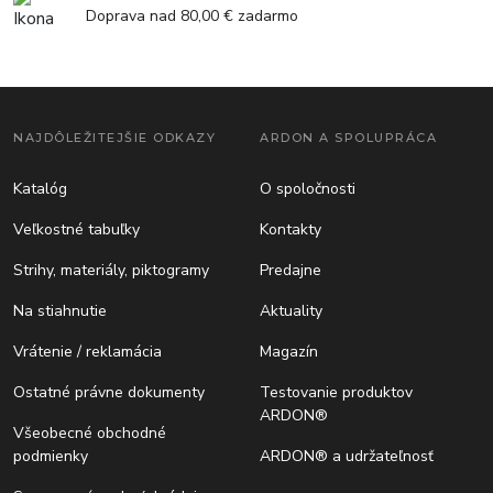
Doprava nad 80,00 € zadarmo
NAJDÔLEŽITEJŠIE ODKAZY
ARDON A SPOLUPRÁCA
Katalóg
O spoločnosti
Veľkostné tabuľky
Kontakty
Strihy, materiály, piktogramy
Predajne
Na stiahnutie
Aktuality
Vrátenie / reklamácia
Magazín
Ostatné právne dokumenty
Testovanie produktov
ARDON®
Všeobecné obchodné
podmienky
ARDON® a udržateľnosť