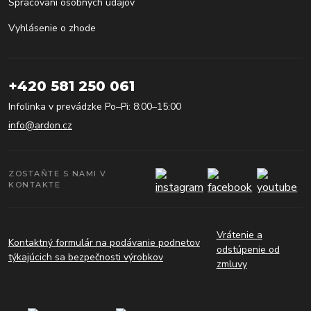
Spracovaní osobných údajov
Vyhlásenie o zhode
+420 581 250 061
Infolinka v prevádzke Po–Pi: 8:00–15:00
info@ardon.cz
ZOSTAŇTE S NAMI V
KONTAKTE
Vrátenie a
Kontaktný formulár na podávanie podnetov
odstúpenie od
týkajúcich sa bezpečnosti výrobkov
zmluvy