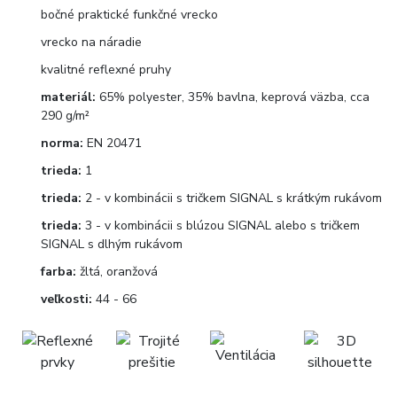
bočné praktické funkčné vrecko
vrecko na náradie
kvalitné reflexné pruhy
materiál:
65% polyester, 35% bavlna, keprová väzba, cca
290 g/m²
norma:
EN 20471
trieda:
1
trieda:
2 - v kombinácii s tričkem SIGNAL s krátkým rukávom
trieda:
3 - v kombinácii s blúzou SIGNAL alebo s tričkem
SIGNAL s dlhým rukávom
farba:
žltá, oranžová
veľkosti:
44 - 66