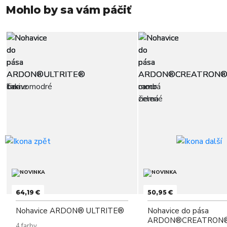
Mohlo by sa vám páčiť
64,19 €
50,95 €
Nohavice ARDON® ULTRITE®
Nohavice do pása
ARDON®CREATRON®
4 farby