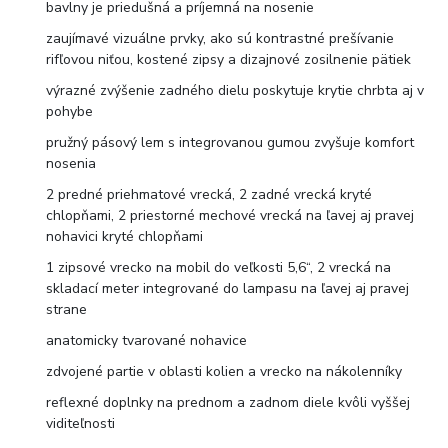
bavlny je priedušná a príjemná na nosenie
zaujímavé vizuálne prvky, ako sú kontrastné prešívanie
rifľovou niťou, kostené zipsy a dizajnové zosilnenie pätiek
výrazné zvýšenie zadného dielu poskytuje krytie chrbta aj v
pohybe
pružný pásový lem s integrovanou gumou zvyšuje komfort
nosenia
2 predné priehmatové vrecká, 2 zadné vrecká kryté
chlopňami, 2 priestorné mechové vrecká na ľavej aj pravej
nohavici kryté chlopňami
1 zipsové vrecko na mobil do veľkosti 5,6“, 2 vrecká na
skladací meter integrované do lampasu na ľavej aj pravej
strane
anatomicky tvarované nohavice
zdvojené partie v oblasti kolien a vrecko na nákolenníky
reflexné doplnky na prednom a zadnom diele kvôli vyššej
viditeľnosti