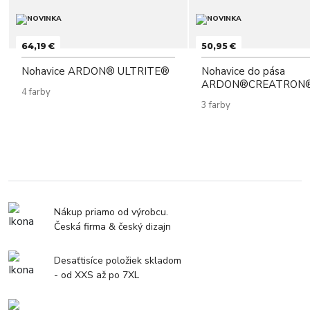
64,19 €
50,95 €
Nohavice ARDON® ULTRITE®
Nohavice do pása
ARDON®CREATRON®
4 farby
3 farby
Nákup priamo od výrobcu.
Česká firma & český dizajn
Desaťtisíce položiek skladom
- od XXS až po 7XL