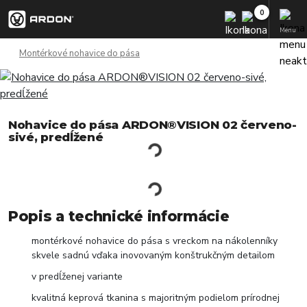
Menu
Montérkové nohavice do pása
Nohavice do pása ARDON®VISION 02 červeno-
sivé, predĺžené
Popis a technické informácie
montérkové nohavice do pása s vreckom na nákolenníky
skvele sadnú vďaka inovovaným konštrukčným detailom
v predĺženej variante
kvalitná keprová tkanina s majoritným podielom prírodnej