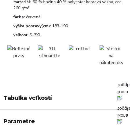
materiál:
60 % bavlna 40 % polyester keprová väzba, cca
260 g/m²
farba:
červená
výška postavy(cm):
183-190
veľkosť:
S-3XL
Tabuľka veľkostí
Parametre