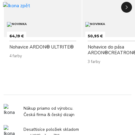
64,19 €
50,95 €
Nohavice ARDON® ULTRITE®
Nohavice do pása
ARDON®CREATRON®
4 farby
3 farby
Nákup priamo od výrobcu.
Česká firma & český dizajn
Desaťtisíce položiek skladom