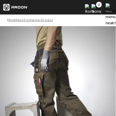
Menu
Montérkové nohavice do pása