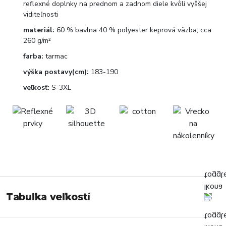
reflexné doplnky na prednom a zadnom diele kvôli vyššej
viditeľnosti
materiál:
60 % bavlna 40 % polyester keprová väzba, cca
260 g/m²
farba:
tarmac
výška postavy(cm):
183-190
veľkosť:
S-3XL
Tabuľka veľkostí