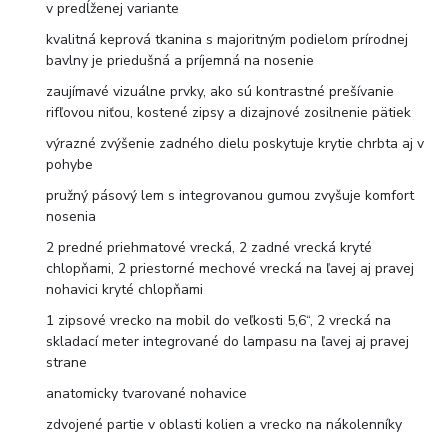
v predĺženej variante
kvalitná keprová tkanina s majoritným podielom prírodnej
bavlny je priedušná a príjemná na nosenie
zaujímavé vizuálne prvky, ako sú kontrastné prešívanie
rifľovou niťou, kostené zipsy a dizajnové zosilnenie pätiek
výrazné zvýšenie zadného dielu poskytuje krytie chrbta aj v
pohybe
pružný pásový lem s integrovanou gumou zvyšuje komfort
nosenia
2 predné priehmatové vrecká, 2 zadné vrecká kryté
chlopňami, 2 priestorné mechové vrecká na ľavej aj pravej
nohavici kryté chlopňami
1 zipsové vrecko na mobil do veľkosti 5,6“, 2 vrecká na
skladací meter integrované do lampasu na ľavej aj pravej
strane
anatomicky tvarované nohavice
zdvojené partie v oblasti kolien a vrecko na nákolenníky