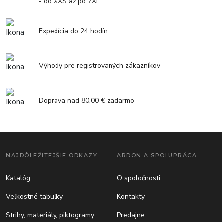
- od XXS až po 7XL
Expedícia do 24 hodín
Výhody pre registrovaných zákazníkov
Doprava nad 80,00 € zadarmo
NAJDÔLEŽITEJŠIE ODKAZY
ARDON A SPOLUPRÁCA
Katalóg
O spoločnosti
Veľkostné tabuľky
Kontakty
Strihy, materiály, piktogramy
Predajne