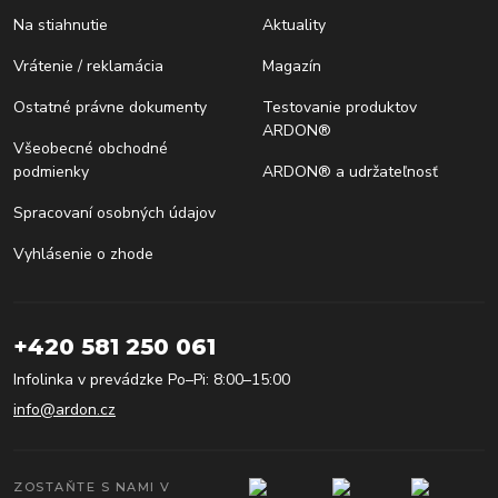
Na stiahnutie
Aktuality
Vrátenie / reklamácia
Magazín
Ostatné právne dokumenty
Testovanie produktov
ARDON®
Všeobecné obchodné
podmienky
ARDON® a udržateľnosť
Spracovaní osobných údajov
Vyhlásenie o zhode
+420 581 250 061
Infolinka v prevádzke Po–Pi: 8:00–15:00
info@ardon.cz
ZOSTAŇTE S NAMI V