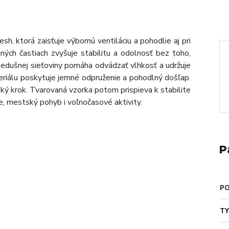
, ktorá zaisťuje výbornú ventiláciu a pohodlie aj pri
ch častiach zvyšuje stabilitu a odolnosť bez toho,
riedušnej sieťoviny pomáha odvádzať vlhkosť a udržuje
eriálu poskytuje jemné odpruženie a pohodlný došľap.
kký krok. Tvarovaná vzorka potom prispieva k stabilite
, mestský pohyb i voľnočasové aktivity.
P
PO
TY