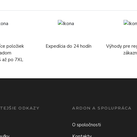
íce položiek
Expedícia do 24 hodín
Výhody pre re
ladom
zákazn
S až po 7XL
TEJŠIE ODKAZY
ARDON A SPOLUPRÁCA
O spoločnosti
buľky
Kontakty