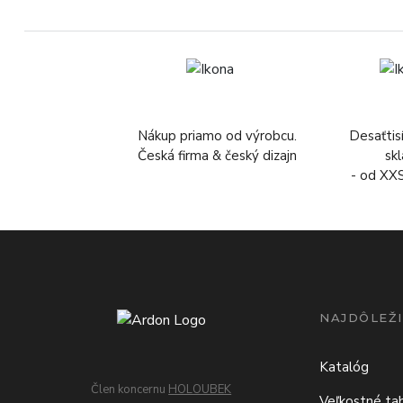
Nákup priamo od výrobcu.
Desaťtis
Česká firma & český dizajn
sk
- od XX
NAJDÔLEŽI
Katalóg
Člen koncernu
HOLOUBEK
Veľkostné ta