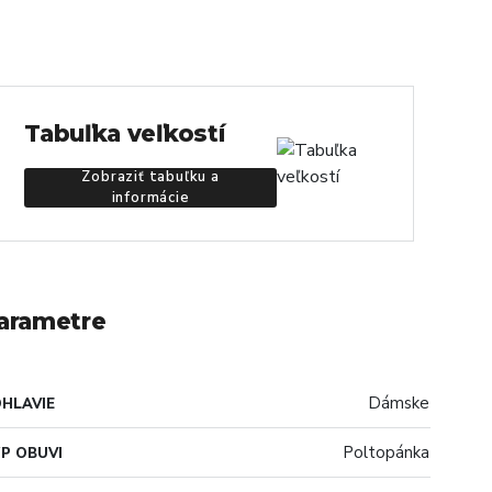
Tabuľka veľkostí
Zobraziť tabuľku a
informácie
arametre
Dámske
HLAVIE
Poltopánka
P OBUVI