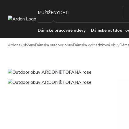
MUŽI
ŽENY
DETI
Dámske pracovné odevy
Dámske outdoor o
Ardonsk.sk
Ženy
Dámska outdoor obuv
Dámska vychádzková obuv
Dáms