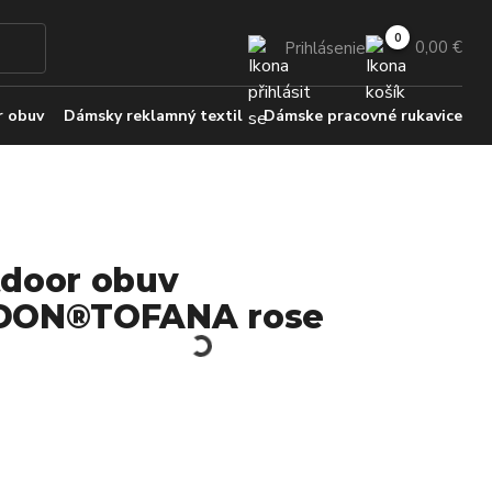
0,00 €
Prihlásenie
 obuv
Dámsky reklamný textil
Dámske pracovné rukavice
door obuv
DON®TOFANA rose