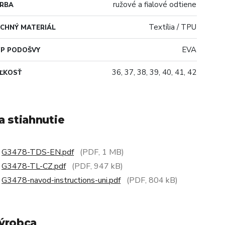
ružové a fialové odtiene
ARBA
Textília / TPU
CHNÝ MATERIÁL
EVA
P PODOŠVY
36, 37, 38, 39, 40, 41, 42
ĽKOSŤ
a stiahnutie
G3478-TDS-EN.pdf
(PDF, 1 MB)
G3478-TL-CZ.pdf
(PDF, 947 kB)
G3478-navod-instructions-uni.pdf
(PDF, 804 kB)
ýrobca