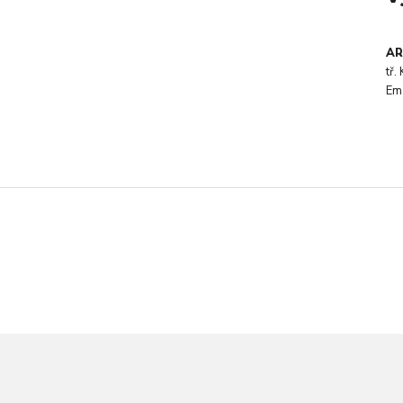
AR
tř
Em