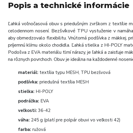
Popis a technické informácie
Ľahká voľnočasová obuv s priedušným zvrškom z textílie mesh
celodennom nosení. Bezšvíkové TPU vystuženie v namáhaný
aby obmedzovalo flexibilitu. Vnútorná podšívka z mäkkej, p
príjemnú klímu okolo chodidla. Ľahká stielka z HI-POLY mat
Podošva z EVA materiálu tlmí nárazy, je ľahká a zaisťuje mä
na rôznych povrchoch. Obuv je ideálna na každodenné nosenie
materiál:
textília typu MESH, TPU bezšvová
podšívka:
priedušná textília MESH
stielka:
HI-POLY
podrážka:
EVA
veľkosti:
36-42
váha:
245 g (platí pre polpár obuvi vo veľkosti 42)
farba:
ružová