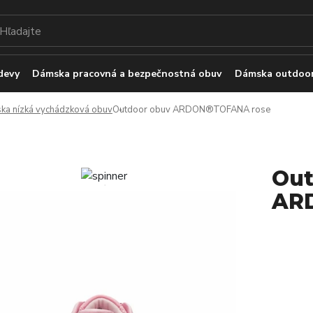
devy
Dámska pracovná a bezpečnostná obuv
Dámska outdoor
ka nízká vychádzková obuv
Outdoor obuv ARDON®TOFANA rose
Out
AR