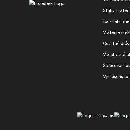
Strihy, mater
Na stiahnutie
Vrátenie / re
Ostatné prá
Všeobecné o
Spracovaní o
Vyhlásenie o