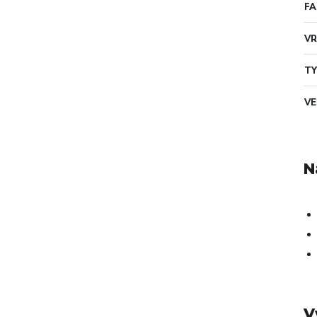
F
VR
TY
VE
N
V