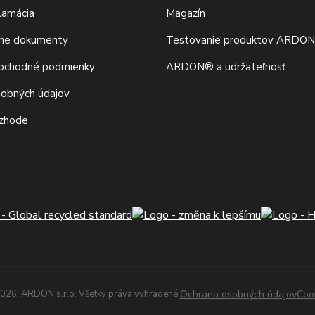
klamácia
Magazín
vne dokumenty
Testovanie produktov ARDO
bchodné podmienky
ARDON® a udržateľnosť
sobných údajov
 zhode
026. ARDON s.r.o. Všetky práva vyhradené.
Ochrana osobných údajov
Coo