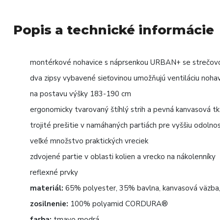
Popis a technické informácie
montérkové nohavice s náprsenkou URBAN+ se strečovo
dva zipsy vybavené sieťovinou umožňujú ventiláciu nohav
na postavu výšky 183-190 cm
ergonomicky tvarovaný štíhlý strih a pevná kanvasová tka
trojité prešitie v namáhaných partiách pre vyššiu odolno
veľké množstvo praktických vreciek
zdvojené partie v oblasti kolien a vrecko na nákolenníky
reflexné prvky
materiál:
65% polyester, 35% bavlna, kanvasová väzba, 
zosilnenie:
100% polyamid CORDURA®
farba:
tmavo modrá