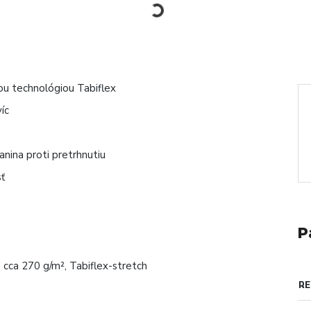
u technológiou Tabiflex
íc
nina proti pretrhnutiu
sť
P
cca 270 g/m², Tabiflex-stretch
RE