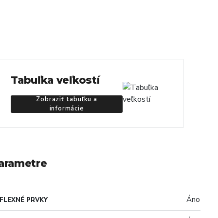
Tabuľka veľkostí
Zobraziť tabuľku a
informácie
arametre
Áno
FLEXNÉ PRVKY