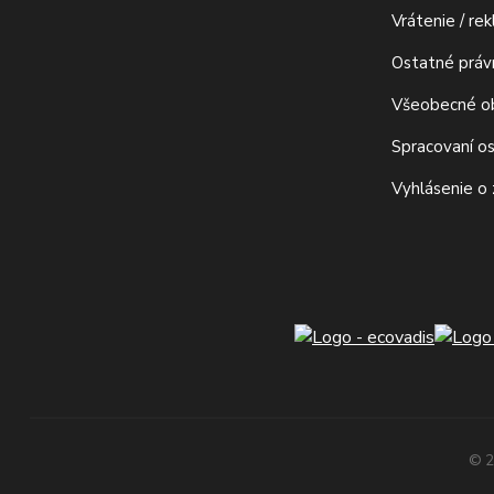
Vrátenie / re
Ostatné prá
Všeobecné o
Spracovaní o
Vyhlásenie o
© 2