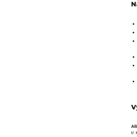
N
V
AR
tř