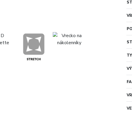
S
VR
PO
ST
TY
VÝ
F
VR
VE