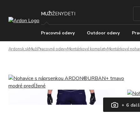
MUŽI
ŽENY
DETI
Pracovné odevy
Outdoor odevy
Pra
Ardonsk.sk
Muži
Pracovné odevy
Montérkové komplety
Montérkové nohav
+ 6 ďalš