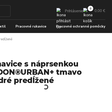
0,00 €
Prihlásenie
xtil
Pracovné rukavice
Pracovné ochranné pomôcky
edĺžené
avice s náprsenkou
DON®URBAN+ tmavo
ré predĺžené