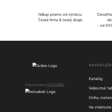
Nákup priamo od výrobcu.
Desaťtis
Česká firma & český dizajn
sk
- od XX
NAJDÔLEŽI
Katalóg
Člen koncernu
HOLOUBEK
Veľkostné ta
Strihy, mater
Na stiahnutie