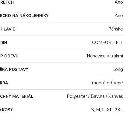
Áno
TRETCH
Áno
ECKO NA NÁKOLENNÍKY
Pánske
HLAVIE
COMFORT FIT
RIH
Nohavice s trakmi
P ODEVU
Long
ŠKA POSTAVY
modré odtiene
ARBA
Polyester / Bavlna / Kanvas
CHNÝ MATERIÁL
S, M, L, XL, 2XL
ĽKOSŤ