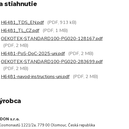
a stiahnutie
H6481_TDS_EN.pdf
(PDF, 913 kB)
H6481_TL_CZ.pdf
(PDF, 1 MB)
OEKOTEX-STANDARD100-PG020-128167.pdf
(PDF, 2 MB)
H6481-PoS-DoC-2025-uni.pdf
(PDF, 2 MB)
OEKOTEX-STANDARD100-PG020-283699.pdf
(PDF, 2 MB)
H6481-navod-instructions-uni.pdf
(PDF, 2 MB)
ýrobca
DON s.r.o.
. Kosmonautů 1221/2a, 779 00 Olomouc, Česká republika