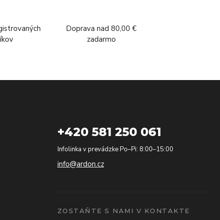
gistrovaných
Doprava nad 80,00 €
íkov
zadarmo
+420 581 250 061
Infolinka v prevádzke Po–Pi: 8:00–15:00
info@ardon.cz
ZOSTAŇTE S NAMI V KONTAKTE