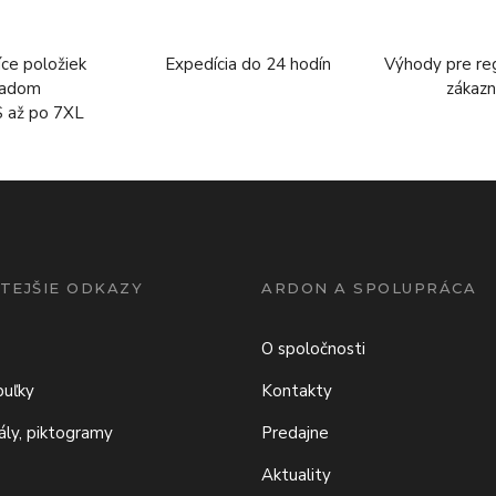
íce položiek
Expedícia do 24 hodín
Výhody pre re
ladom
zákazn
S až po 7XL
TEJŠIE ODKAZY
ARDON A SPOLUPRÁCA
O spoločnosti
buľky
Kontakty
iály, piktogramy
Predajne
Aktuality