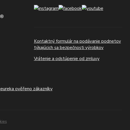
N®
Kontaktný formulár na podávanie podnetov
týkajúcich sa bezpečnosti výrobkov
Vrátenie a odstúpenie od zmluvy
kies