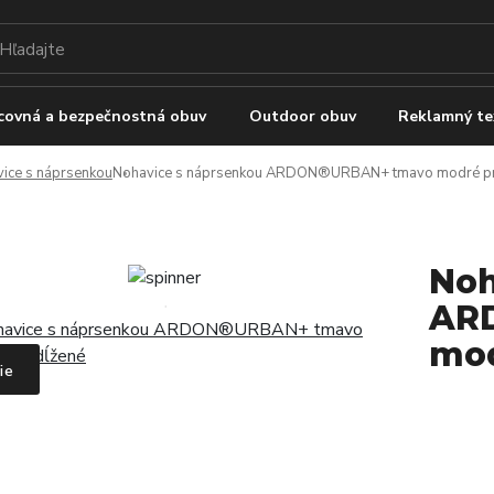
covná a bezpečnostná obuv
Outdoor obuv
Reklamný te
ice s náprsenkou
Nohavice s náprsenkou ARDON®URBAN+ tmavo modré pr
Noh
AR
mod
ie