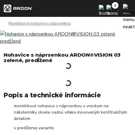
Menu
Montérkové nohavice s náprsenkou
Nohavice s náprsenkou ARDON®VISION 03
zelené, predĺžené
Popis a technické informácie
montérkové nohavice s náprsenkou s vreckom na
nákolenníky skvele sadnú vďaka inovovaným konštrukčným
detailom
v predĺženej variante