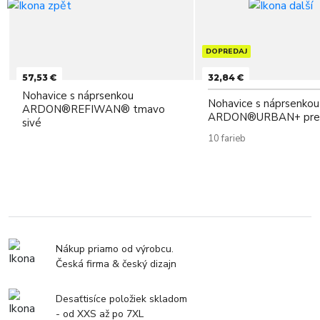
DOPREDAJ
57,53 €
32,84 €
Nohavice s náprsenkou
Nohavice s náprsenkou
ARDON®REFIWAN® tmavo
ARDON®URBAN+ pred
sivé
10 farieb
Nákup priamo od výrobcu.
Česká firma & český dizajn
Desaťtisíce položiek skladom
- od XXS až po 7XL