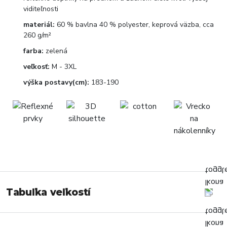
viditeľnosti
materiál:
60 % bavlna 40 % polyester, keprová väzba, cca
260 g/m²
farba:
zelená
veľkosť:
M - 3XL
výška postavy(cm):
183-190
Tabuľka veľkostí