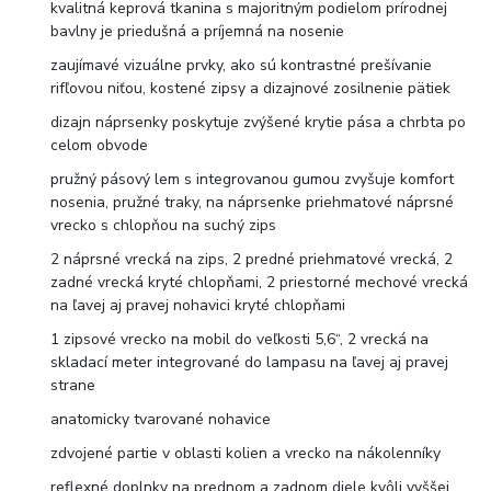
kvalitná keprová tkanina s majoritným podielom prírodnej
bavlny je priedušná a príjemná na nosenie
zaujímavé vizuálne prvky, ako sú kontrastné prešívanie
rifľovou niťou, kostené zipsy a dizajnové zosilnenie pätiek
dizajn náprsenky poskytuje zvýšené krytie pása a chrbta po
celom obvode
pružný pásový lem s integrovanou gumou zvyšuje komfort
nosenia, pružné traky, na náprsenke priehmatové náprsné
vrecko s chlopňou na suchý zips
2 náprsné vrecká na zips, 2 predné priehmatové vrecká, 2
zadné vrecká kryté chlopňami, 2 priestorné mechové vrecká
na ľavej aj pravej nohavici kryté chlopňami
1 zipsové vrecko na mobil do veľkosti 5,6“, 2 vrecká na
skladací meter integrované do lampasu na ľavej aj pravej
strane
anatomicky tvarované nohavice
zdvojené partie v oblasti kolien a vrecko na nákolenníky
reflexné doplnky na prednom a zadnom diele kvôli vyššej