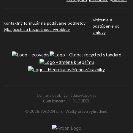
Vrátenie a
Kontaktný formulár na podávanie podnetov
odstúpenie od
týkajúcich sa bezpečnosti výrobkov
zmluvy
Ochrana osobných údajov
Cookies
Člen koncernu
HOLOUBEK
© 2026. ARDON s.r.o. Všetky práva vyhradené.