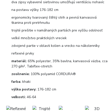
dva zipsy vybavené sieťovinou umožňujú ventiláciu nohavíc
na postavu výšky 176-182 cm
ergonomicky tvarovaný štíhlý strih a pevná kanvasová
tkanina proti pretrhnutiu
trojité prešitie v namáhaných partiách pre vyššiu odolnosť
veľké množstvo praktických vreciek
zdvojené partie v oblasti kolien a vrecko na nákolenníky
reflexné prvky
materiál:
65% polyester, 35% bavlna, kanvasová väzba, cca
270 g/m², Tabiflex-stretch
zosilnenie:
100% polyamid CORDURA®
farba:
khaki
výška postavy:
176-182 cm
veľkosti:
46-64