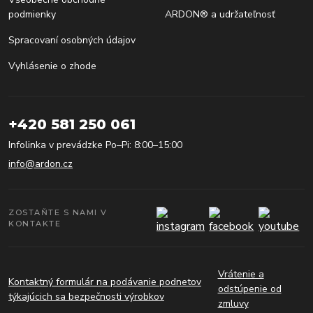
podmienky
ARDON® a udržateľnosť
Spracovaní osobných údajov
Vyhlásenie o zhode
+420 581 250 061
Infolinka v prevádzke Po–Pi: 8:00–15:00
info@ardon.cz
ZOSTAŇTE S NAMI V
KONTAKTE
Vrátenie a
Kontaktný formulár na podávanie podnetov
odstúpenie od
týkajúcich sa bezpečnosti výrobkov
zmluvy