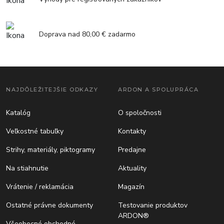
Doprava nad 80,00 € zadarmo
NAJDÔLEŽITEJŠIE ODKAZY
ARDON A SPOLUPRÁCA
Katalóg
O spoločnosti
Veľkostné tabuľky
Kontakty
Strihy, materiály, piktogramy
Predajne
Na stiahnutie
Aktuality
Vrátenie / reklamácia
Magazín
Ostatné právne dokumenty
Testovanie produktov
ARDON®
Všeobecné obchodné