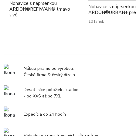
Nohavice s náprsenkou
Nohavice s náprsenkou
ARDON®REFIWAN® tmavo
ARDON®URBAN+ pred
sivé
10 farieb
Nákup priamo od výrobcu.
Česká firma & český dizajn
Desaťtisíce položiek skladom
- od XXS až po 7XL
Expedícia do 24 hodín
Výhody pre registrovaných zákazníkov