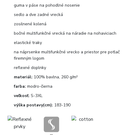
guma v páse na pohodlné nosenie
sedlo a dve zadné vrecká
zosilnené kolená
bočné multifunkčné vrecká na náradie na nohaviciach
elastické traky
na náprsenke multifunkčné vrecko a priestor pre potlač
firemným logom
reflexné doplnky
materiál:
100% bavlna, 260 g/m²
farba:
modro-čierna
veľkosť:
S-3XL
výška postavy(cm):
183-190