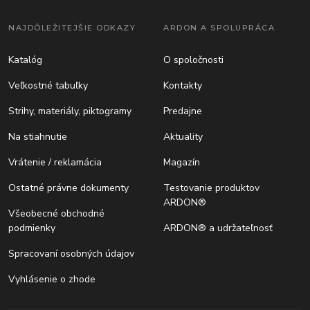
NAJDÔLEŽITEJŠIE ODKAZY
ARDON A SPOLUPRÁCA
Katalóg
O spoločnosti
Veľkostné tabuľky
Kontakty
Strihy, materiály, piktogramy
Predajne
Na stiahnutie
Aktuality
Vrátenie / reklamácia
Magazín
Ostatné právne dokumenty
Testovanie produktov
ARDON®
Všeobecné obchodné
podmienky
ARDON® a udržateľnosť
Spracovaní osobných údajov
Vyhlásenie o zhode