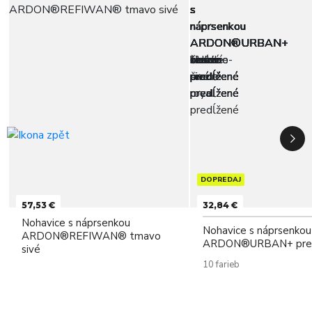
DOPREDAJ
57,53 €
32,84 €
Nohavice s náprsenkou
Nohavice s náprsenkou
ARDON®REFIWAN® tmavo
ARDON®URBAN+ pred
sivé
10 farieb