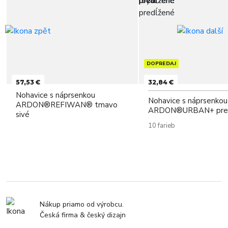
DOPREDAJ
57,53 €
32,84 €
Nohavice s náprsenkou
Nohavice s náprsenkou
ARDON®REFIWAN® tmavo
ARDON®URBAN+ pred
sivé
10 farieb
Nákup priamo od výrobcu.
Česká firma & český dizajn