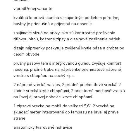
v predĺženej variante
kvalitná keprová tkanina s majoritným podielom prírodnej
bavlny je priedušná a príjemná na nosenie
zaujímavé vizuálne prvky, ako sú kontrastné prešívanie
rifľovou niťou, kostené zipsy a dizajnové zosilnenie pätiek
dizajn náprsenky poskytuje zvýšené krytie pása a chrbta po
celom obvode
pružný pásový lem s integrovanou gumou zvyšuje komfort
nosenia, pružné traky, na náprsenke priehmatové náprsné
vrecko s chlopňou na suchý zips
2 náprsné vrecká na zips, 2 predné priehmatové vrecká, 2
zadné vrecká kryté chlopňami, 2 priestorné mechové vrecká
na ľavej aj pravej nohavici kryté chlopňami
1 zipsové vrecko na mobil do veľkosti 5,6“, 2 vrecká na
skladací meter integrované do lampasu na ľavej aj pravej
strane
anatomicky tvarované nohavice