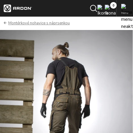
Menu
Montérkové nohavice s náprsenkou