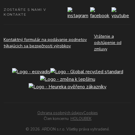
ZOSTAŇTE S NAMI V
KONTAKTE
Vrátenie a
Kontaktný formulár na podávanie podnetov
odstúpenie od
týkajúcich sa bezpečnosti výrobkov
zmluvy
Ochrana osobných údajov
Cookies
Člen koncernu
HOLOUBEK
© 2026. ARDON s.r.o. Všetky práva vyhradené.