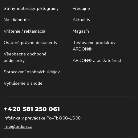
Strihy, materiály, piktogramy
Predajne
Na stiahnutie
Aktuality
Vrátenie / reklamácia
Magazín
Ostatné právne dokumenty
Testovanie produktov
ARDON®
Všeobecné obchodné
podmienky
ARDON® a udržateľnosť
Spracovaní osobných údajov
Vyhlásenie o zhode
+420 581 250 061
Infolinka v prevádzke Po–Pi: 8:00–15:00
info@ardon.cz