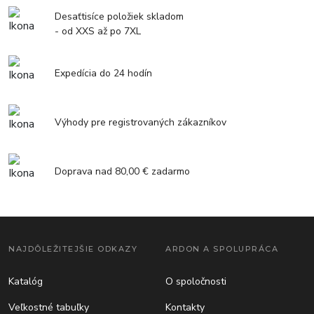
Desaťtisíce položiek skladom
- od XXS až po 7XL
Expedícia do 24 hodín
Výhody pre registrovaných zákazníkov
Doprava nad 80,00 € zadarmo
NAJDÔLEŽITEJŠIE ODKAZY
ARDON A SPOLUPRÁCA
Katalóg
O spoločnosti
Veľkostné tabuľky
Kontakty