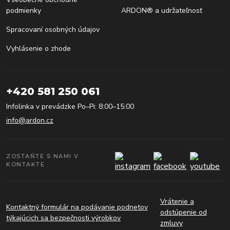
podmienky
ARDON® a udržateľnosť
Spracovaní osobných údajov
Vyhlásenie o zhode
+420 581 250 061
Infolinka v prevádzke Po–Pi: 8:00–15:00
info@ardon.cz
ZOSTAŇTE S NAMI V
KONTAKTE
Vrátenie a
Kontaktný formulár na podávanie podnetov
odstúpenie od
týkajúcich sa bezpečnosti výrobkov
zmluvy