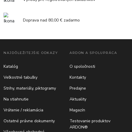
Doprava nad 80,00 € zadarmo
NAJDÔLEŽITEJŠIE ODKAZY
ARDON A SPOLUPRÁCA
Katalóg
O spoločnosti
Veľkostné tabuľky
Kontakty
Strihy, materiály, piktogramy
Predajne
Na stiahnutie
Aktuality
Vrátenie / reklamácia
Magazín
Ostatné právne dokumenty
Testovanie produktov
ARDON®
Všeobecné obchodné