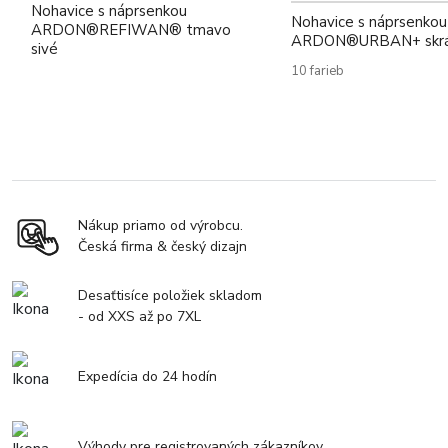
Nohavice s náprsenkou
Nohavice s náprsenkou
ARDON®REFIWAN® tmavo
ARDON®URBAN+ skr
sivé
10 farieb
Nákup priamo od výrobcu.
Česká firma & český dizajn
Desaťtisíce položiek skladom
- od XXS až po 7XL
Expedícia do 24 hodín
Výhody pre registrovaných zákazníkov