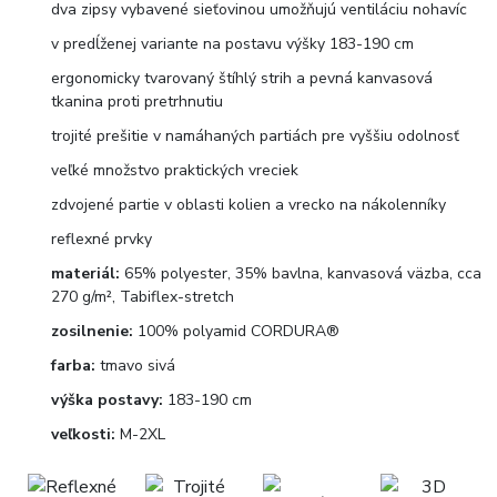
dva zipsy vybavené sieťovinou umožňujú ventiláciu nohavíc
v predĺženej variante na postavu výšky 183-190 cm
ergonomicky tvarovaný štíhlý strih a pevná kanvasová
tkanina proti pretrhnutiu
trojité prešitie v namáhaných partiách pre vyššiu odolnosť
veľké množstvo praktických vreciek
zdvojené partie v oblasti kolien a vrecko na nákolenníky
reflexné prvky
materiál:
65% polyester, 35% bavlna, kanvasová väzba, cca
270 g/m², Tabiflex-stretch
zosilnenie:
100% polyamid CORDURA®
farba:
tmavo sivá
výška postavy:
183-190 cm
veľkosti:
M-2XL