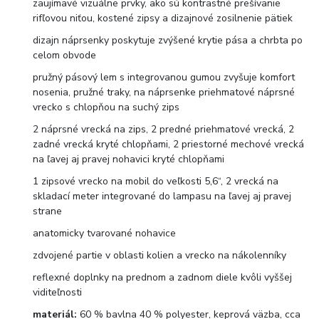
zaujímavé vizuálne prvky, ako sú kontrastné prešívanie
rifľovou niťou, kostené zipsy a dizajnové zosilnenie pätiek
dizajn náprsenky poskytuje zvýšené krytie pása a chrbta po
celom obvode
pružný pásový lem s integrovanou gumou zvyšuje komfort
nosenia, pružné traky, na náprsenke priehmatové náprsné
vrecko s chlopňou na suchý zips
2 náprsné vrecká na zips, 2 predné priehmatové vrecká, 2
zadné vrecká kryté chlopňami, 2 priestorné mechové vrecká
na ľavej aj pravej nohavici kryté chlopňami
1 zipsové vrecko na mobil do veľkosti 5,6“, 2 vrecká na
skladací meter integrované do lampasu na ľavej aj pravej
strane
anatomicky tvarované nohavice
zdvojené partie v oblasti kolien a vrecko na nákolenníky
reflexné doplnky na prednom a zadnom diele kvôli vyššej
viditeľnosti
materiál:
60 % bavlna 40 % polyester, keprová väzba, cca