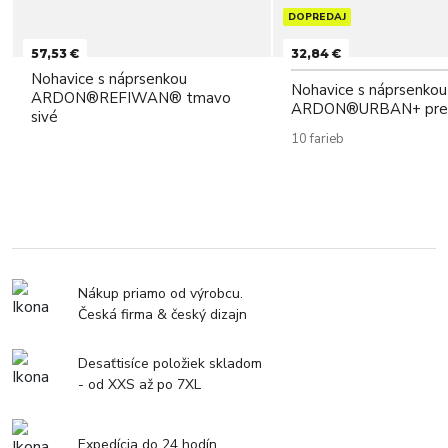
DOPREDAJ
57,53 €
32,84 €
Nohavice s náprsenkou
Nohavice s náprsenkou
ARDON®REFIWAN® tmavo
ARDON®URBAN+ pred
sivé
10 farieb
Nákup priamo od výrobcu.
Česká firma & český dizajn
Desaťtisíce položiek skladom
- od XXS až po 7XL
Expedícia do 24 hodín