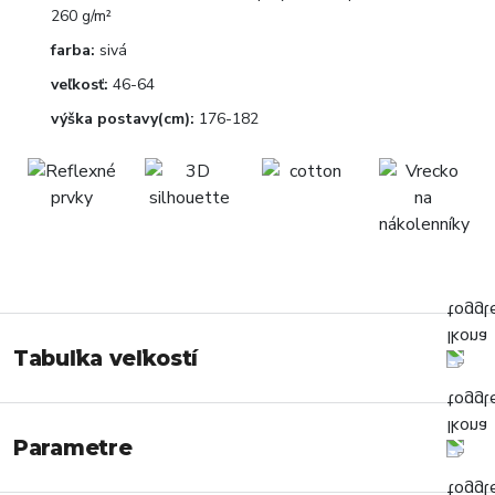
260 g/m²
farba:
sivá
veľkosť:
46-64
výška postavy(cm):
176-182
Tabuľka veľkostí
Parametre