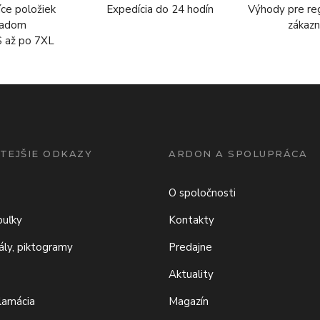
íce položiek
Expedícia do 24 hodín
Výhody pre re
ladom
zákazn
S až po 7XL
TEJŠIE ODKAZY
ARDON A SPOLUPRÁCA
O spoločnosti
buľky
Kontakty
iály, piktogramy
Predajne
Aktuality
klamácia
Magazín