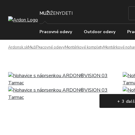
MUŽI
ŽENY
DETI
Pracovné odevy
Outdoor odevy
Pra
Ardonsk.sk
Muži
Pracovné odevy
Montérkové komplety
Montérkové nohav
+ 3 ďalš