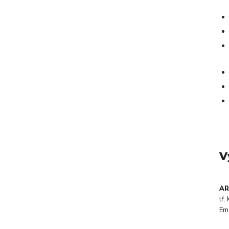
V
AR
tř
Em