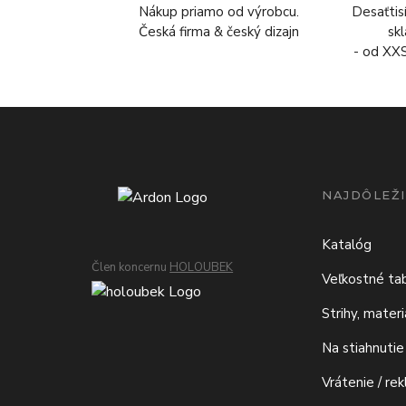
Nákup priamo od výrobcu.
Desaťtis
Česká firma & český dizajn
sk
- od XX
NAJDÔLEŽI
Katalóg
Člen koncernu
HOLOUBEK
Veľkostné ta
Strihy, mater
Na stiahnutie
Vrátenie / re