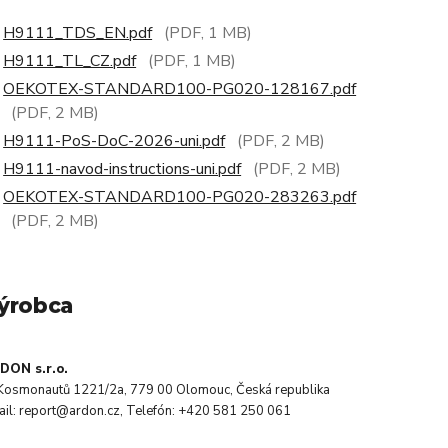
H9111_TDS_EN.pdf
(PDF, 1 MB)
H9111_TL_CZ.pdf
(PDF, 1 MB)
OEKOTEX-STANDARD100-PG020-128167.pdf
(PDF, 2 MB)
H9111-PoS-DoC-2026-uni.pdf
(PDF, 2 MB)
H9111-navod-instructions-uni.pdf
(PDF, 2 MB)
OEKOTEX-STANDARD100-PG020-283263.pdf
(PDF, 2 MB)
ýrobca
DON s.r.o.
. Kosmonautů 1221/2a, 779 00 Olomouc, Česká republika
ail: report@ardon.cz, Telefón: +420 581 250 061