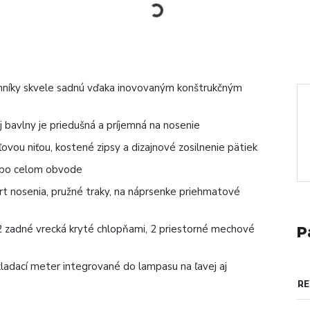
nníky skvele sadnú vďaka inovovaným konštrukčným
 bavlny je priedušná a príjemná na nosenie
ľovou niťou, kostené zipsy a dizajnové zosilnenie pätiek
a po celom obvode
t nosenia, pružné traky, na náprsenke priehmatové
 2 zadné vrecká kryté chlopňami, 2 priestorné mechové
P
skladací meter integrované do lampasu na ľavej aj
RE