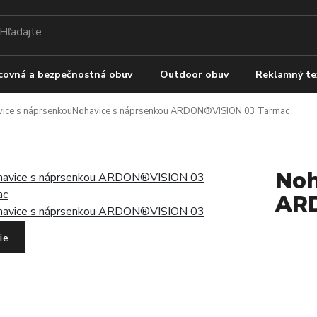
covná a bezpečnostná obuv
Outdoor obuv
Reklamný te
ice s náprsenkou
Nohavice s náprsenkou ARDON®VISION 03 Tarmac
Noh
ARD
ie