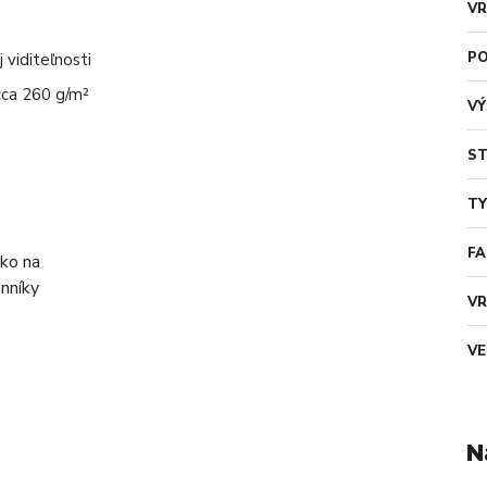
VR
PO
 viditeľnosti
cca 260 g/m²
VÝ
ST
TY
F
VR
VE
N