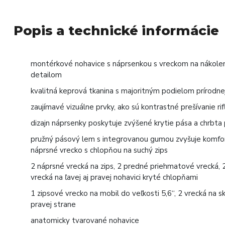
Popis a technické informácie
montérkové nohavice s náprsenkou s vreckom na nákole
detailom
kvalitná keprová tkanina s majoritným podielom prírodnej
zaujímavé vizuálne prvky, ako sú kontrastné prešívanie rif
dizajn náprsenky poskytuje zvýšené krytie pása a chrbt
pružný pásový lem s integrovanou gumou zvyšuje komfor
náprsné vrecko s chlopňou na suchý zips
2 náprsné vrecká na zips, 2 predné priehmatové vrecká,
vrecká na ľavej aj pravej nohavici kryté chlopňami
1 zipsové vrecko na mobil do veľkosti 5,6“, 2 vrecká na 
pravej strane
anatomicky tvarované nohavice