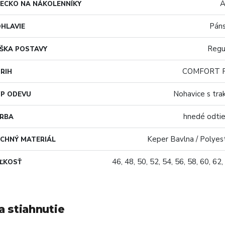
Á
ECKO NA NÁKOLENNÍKY
Pán
HLAVIE
Regu
ŠKA POSTAVY
COMFORT F
RIH
Nohavice s tra
P ODEVU
hnedé odti
ARBA
Keper Bavlna / Polyes
CHNÝ MATERIÁL
46, 48, 50, 52, 54, 56, 58, 60, 62,
ĽKOSŤ
a stiahnutie