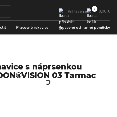
0,00 €
Prihlásenie
xtil
Pracovné rukavice
Pracovné ochranné pomôcky
avice s náprsenkou
ON®VISION 03 Tarmac